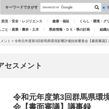
本文へ
キーワードでさがす
検
索
対
防災・安全・レジリエンス
健康・福祉
くらし・環境・グ
象
しごと・産業・農林・土木
県政情報・ＤＸ・県の計画
組織
スメント
>
令和元年度第3回群馬県環境影響評価技術審査会【書面審議】
アセスメント
本
文
令和元年度第3回群馬県環
会【書面審議】議事録