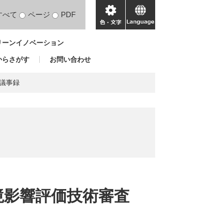
すべて
ページ
PDF
色・
language
文
リーンイノベーション
字
からさがす
お問い合わせ
議事録
境影響評価技術審査