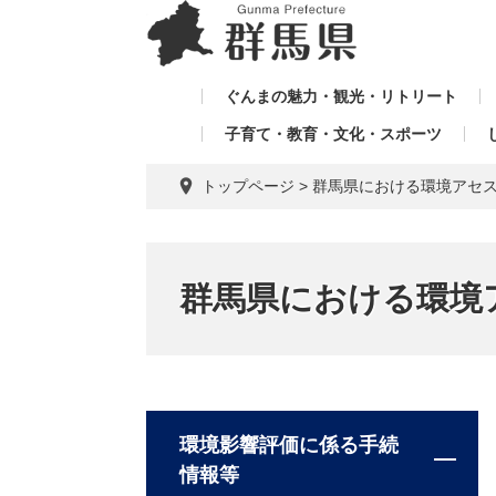
ペ
メ
メ
ー
ニ
ニ
ジ
ュ
ュ
の
ー
ぐんまの魅力・観光・リトリート
ー
先
を
子育て・教育・文化・スポーツ
を
頭
飛
飛
で
ば
トップページ
>
群馬県における環境アセ
す。
し
ば
て
し
本
て
文
群馬県における環境
へ
環境影響評価に係る手続
情報等