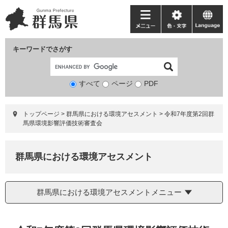
ペ
メ
ー
ニ
メ
色・
language
ジ
ュ
ニ
文
の
ー
ュ
字
キーワードでさがす
先
を
ー
頭
飛
で
ば
すべて
ページ
検
PDF
す。
し
索
て
対
本
トップページ
>
群馬県における環境アセスメント
>
令和7年度第2回群
象
文
馬県環境影響評価技術審査会
へ
群馬県における環境アセスメント
群馬県における環境アセスメントメニュー
本