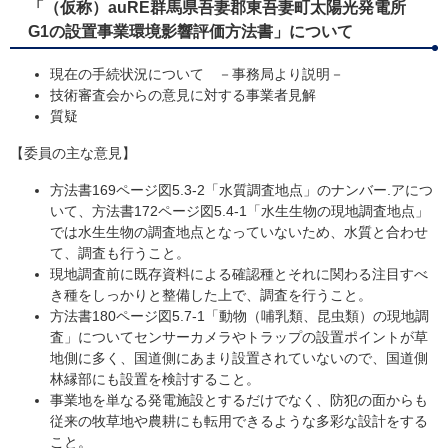
「（仮称）auRE群馬県吾妻郡東吾妻町太陽光発電所
G1の設置事業環境影響評価方法書」について
現在の手続状況について －事務局より説明－
技術審査会からの意見に対する事業者見解
質疑
【委員の主な意見】
方法書169ページ図5.3-2「水質調査地点」のナンバー.アにつ
いて、方法書172ページ図5.4-1「水生生物の現地調査地点」
では水生生物の調査地点となっていないため、水質と合わせ
て、調査も行うこと。
現地調査前に既存資料による確認種とそれに関わる注目すべ
き種をしっかりと整備した上で、調査を行うこと。
方法書180ページ図5.7-1「動物（哺乳類、昆虫類）の現地調
査」についてセンサーカメラやトラップの設置ポイントが草
地側に多く、国道側にあまり設置されていないので、国道側
林縁部にも設置を検討すること。
事業地を単なる発電施設とするだけでなく、防犯の面からも
従来の牧草地や農耕にも転用できるような多彩な設計をする
こと。