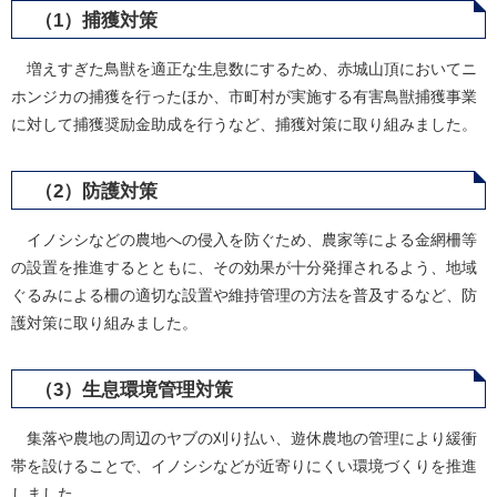
（1）捕獲対策
増えすぎた鳥獣を適正な生息数にするため、赤城山頂においてニ
ホンジカの捕獲を行ったほか、市町村が実施する有害鳥獣捕獲事業
に対して捕獲奨励金助成を行うなど、捕獲対策に取り組みました。
（2）防護対策
イノシシなどの農地への侵入を防ぐため、農家等による金網柵等
の設置を推進するとともに、その効果が十分発揮されるよう、地域
ぐるみによる柵の適切な設置や維持管理の方法を普及するなど、防
護対策に取り組みました。
（3）生息環境管理対策
集落や農地の周辺のヤブの刈り払い、遊休農地の管理により緩衝
帯を設けることで、イノシシなどが近寄りにくい環境づくりを推進
しました。