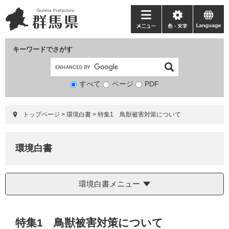
ペ
メ
ー
ニ
メ
色・
language
ジ
ュ
ニ
文
の
ー
ュ
字
キーワードでさがす
先
を
ー
頭
飛
で
ば
すべて
ページ
検
PDF
す。
し
索
て
対
本
トップページ
>
環境白書
>
特集1 鳥獣被害対策について
象
文
へ
環境白書
環境白書メニュー
本
特集1 鳥獣被害対策について
文