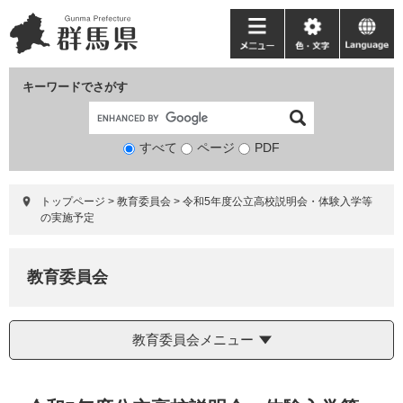
ペ
メ
ー
ニ
メ
色・
language
ジ
ュ
ニ
文
の
ー
ュ
字
キーワードでさがす
先
を
ー
頭
飛
で
ば
すべて
ページ
検
PDF
す。
し
索
て
対
本
トップページ
>
教育委員会
>
令和5年度公立高校説明会・体験入学等
象
文
の実施予定
へ
教育委員会
教育委員会メニュー
本