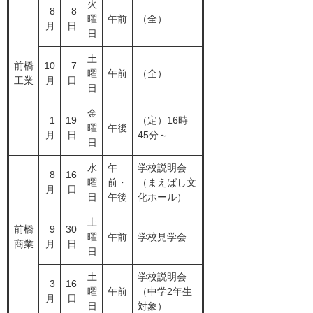
火
8
8
曜
午前
（全）
月
日
日
土
前橋
10
7
曜
午前
（全）
工業
月
日
日
金
1
19
（定）16時
曜
午後
月
日
45分～
日
水
午
学校説明会
8
16
曜
前・
（まえばし文
月
日
日
午後
化ホール）
土
前橋
9
30
曜
午前
学校見学会
商業
月
日
日
土
学校説明会
3
16
曜
午前
（中学2年生
月
日
日
対象）