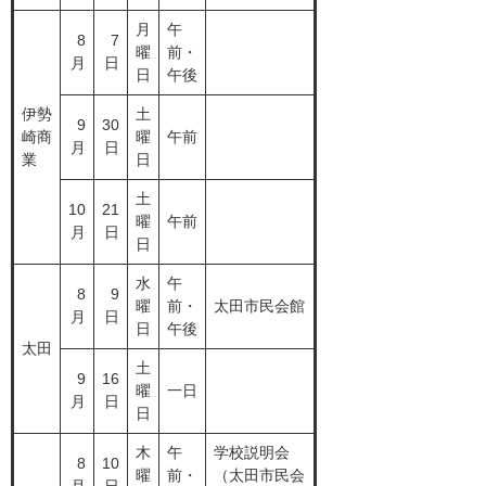
月
午
8
7
曜
前・
月
日
日
午後
伊勢
土
9
30
崎商
曜
午前
月
日
業
日
土
10
21
曜
午前
月
日
日
水
午
8
9
曜
前・
太田市民会館
月
日
日
午後
太田
土
9
16
曜
一日
月
日
日
木
午
学校説明会
8
10
曜
前・
（太田市民会