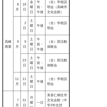
金
午
（全）学校説
8
18
曜
前・
明会（高崎市
月
日
日
午後
文化会館）
土
2
（全）学校説
曜
午後
日
明会
日
土
午
高崎
9
9
（全）部活動
曜
前・
商業
月
日
体験会
日
午後
土
午
23
（全）部活動
曜
前・
日
体験会
日
午後
土
11
11
（全）学校説
曜
午後
月
日
明会
日
美喜仁桐生市
月
7
31
文化会館（中
曜
一日
月
日
学3年生対