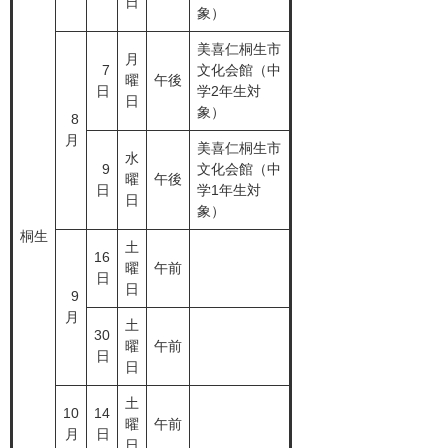
日
象）
美喜仁桐生市
月
7
文化会館（中
曜
午後
日
学2年生対
日
象）
8
月
美喜仁桐生市
水
9
文化会館（中
曜
午後
日
学1年生対
日
象）
桐生
土
16
曜
午前
日
日
9
月
土
30
曜
午前
日
日
土
10
14
曜
午前
月
日
日