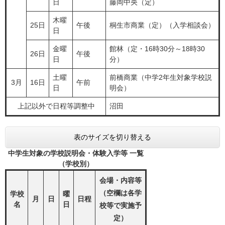
日
藤岡中央（定）
木曜
25日
午後
桐生市商業（定）（入学相談会）
日
金曜
館林（定・16時30分～18時30
26日
午後
日
分）
土曜
前橋商業（中学2年生対象学校説
3月
16日
午前
日
明会）
上記以外で日程等調整中
沼田
表のサイズを切り替える
中学生対象の学校説明会・体験入学等 一覧
（学校別）
会場・内容等
（空欄は各学
学校
曜
月
日
日程
名
日
校等で実施予
定）