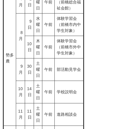
曜
午前
（前橋総合福
月
日
日
祉会館）
水
体験学習会
9
曜
午前
（前橋市内中
日
日
学生対象）
8
月
木
体験学習会
10
曜
午前
（前橋市外中
日
日
学生対象）
勢多
農
土
9
30
曜
午前
部活動見学会
月
日
日
土
10
14
曜
午前
学校説明会
月
日
日
土
11
11
曜
午前
進路相談会
月
日
日