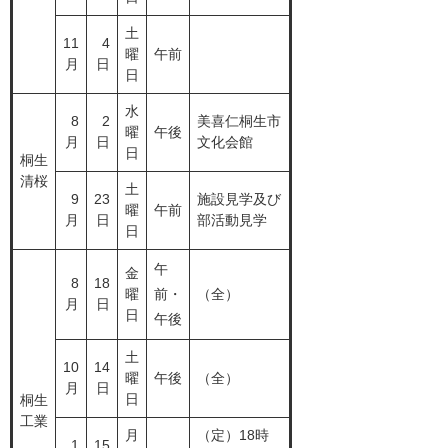
土
11
4
曜
午前
月
日
日
水
8
2
美喜仁桐生市
曜
午後
月
日
文化会館
日
桐生
清桜
土
9
23
施設見学及び
曜
午前
月
日
部活動見学
日
午
金
8
18
曜
前・
（全）
月
日
日
午後
土
10
14
曜
午後
（全）
月
日
日
桐生
工業
月
（定）18時
1
15