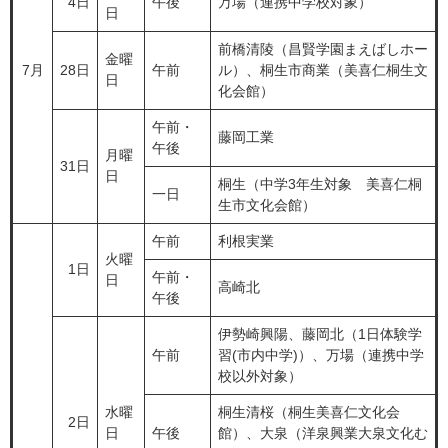
4日
午後
万場（連携中学校対象）
日
前橋清陵（昌賢学園まえばしホー
金曜
7月
28日
午前
ル）、桐生市商業（美喜仁桐生文
日
化会館）
午前・
藤岡工業
午後
月曜
31日
日
桐生（中学3年生対象 美喜仁桐
一日
生市文化会館）
午前
利根実業
火曜
1日
午前・
日
高崎北
午後
伊勢崎興陽、藤岡北（1日体験学
午前
習(市内中学)）、万場（連携中学
校以外対象）
水曜
桐生清桜（桐生美喜仁文化会
2日
日
午後
館）、大泉（洋泉興業大泉文化む