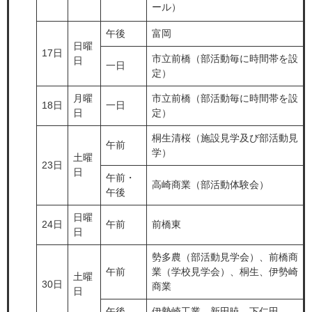
ール）
午後
富岡
日曜
17日
市立前橋（部活動毎に時間帯を設
日
一日
定）
月曜
市立前橋（部活動毎に時間帯を設
18日
一日
日
定）
桐生清桜（施設見学及び部活動見
午前
学）
土曜
23日
日
午前・
高崎商業（部活動体験会）
午後
日曜
24日
午前
前橋東
日
勢多農（部活動見学会）、前橋商
午前
業（学校見学会）、桐生、伊勢崎
土曜
30日
商業
日
午後
伊勢崎工業、新田暁、下仁田