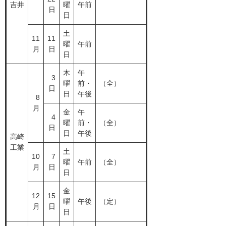
吉井
曜
午前
日
日
土
11
11
曜
午前
月
日
日
木
午
3
曜
前・
（全）
日
日
午後
8
月
金
午
4
曜
前・
（全）
日
日
午後
高崎
工業
土
10
7
曜
午前
（全）
月
日
日
金
12
15
曜
午後
（定）
月
日
日