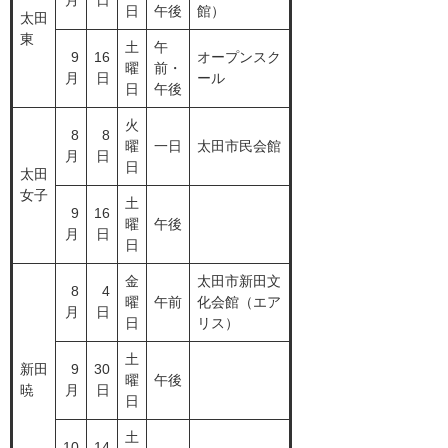
月
日
日
午後
館）
太田
東
土
午
9
16
オープンスク
曜
前・
月
日
ール
日
午後
火
8
8
曜
一日
太田市民会館
月
日
日
太田
女子
土
9
16
曜
午後
月
日
日
金
太田市新田文
8
4
曜
午前
化会館（エア
月
日
日
リス）
土
新田
9
30
曜
午後
暁
月
日
日
土
10
14