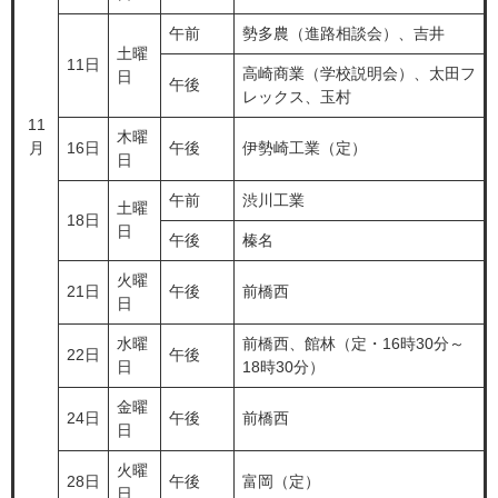
午前
勢多農（進路相談会）、吉井
土曜
11日
高崎商業（学校説明会）、太田フ
日
午後
レックス、玉村
11
木曜
月
16日
午後
伊勢崎工業（定）
日
午前
渋川工業
土曜
18日
日
午後
榛名
火曜
21日
午後
前橋西
日
水曜
前橋西、館林（定・16時30分～
22日
午後
日
18時30分）
金曜
24日
午後
前橋西
日
火曜
28日
午後
富岡（定）
日