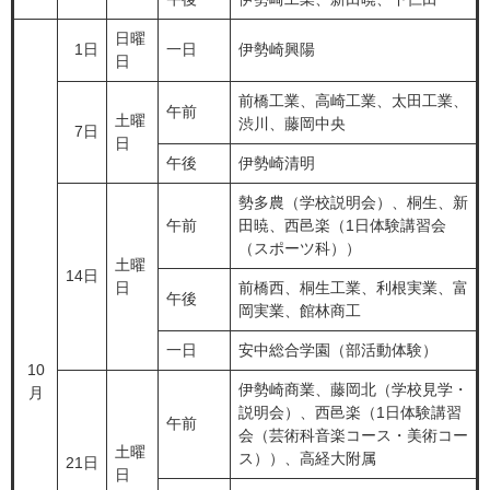
日曜
1日
一日
伊勢崎興陽
日
前橋工業、高崎工業、太田工業、
午前
土曜
渋川、藤岡中央
7日
日
午後
伊勢崎清明
勢多農（学校説明会）、桐生、新
午前
田暁、西邑楽（1日体験講習会
（スポーツ科））
土曜
14日
日
前橋西、桐生工業、利根実業、富
午後
岡実業、館林商工
一日
安中総合学園（部活動体験）
10
伊勢崎商業、藤岡北（学校見学・
月
説明会）、西邑楽（1日体験講習
午前
会（芸術科音楽コース・美術コー
土曜
ス））、高経大附属
21日
日