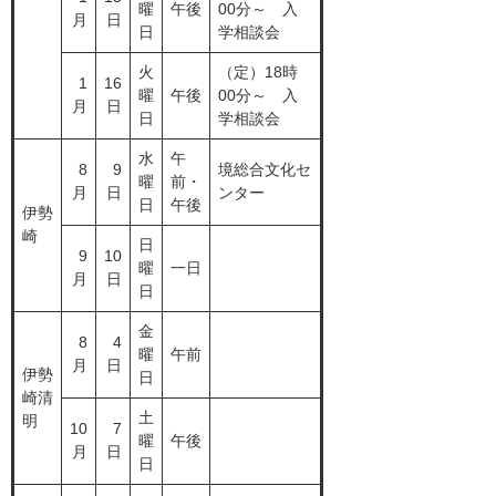
曜
午後
00分～ 入
月
日
日
学相談会
火
（定）18時
1
16
曜
午後
00分～ 入
月
日
日
学相談会
水
午
8
9
境総合文化セ
曜
前・
月
日
ンター
日
午後
伊勢
崎
日
9
10
曜
一日
月
日
日
金
8
4
曜
午前
月
日
伊勢
日
崎清
土
明
10
7
曜
午後
月
日
日