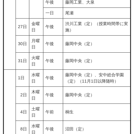
午後
藤岡工業、大泉
一日
尾瀬
金曜
渋川工業（定）（授業時間帯に実
27日
午後
日
施）
月曜
30日
午後
藤岡中央（定）
日
火曜
31日
午後
藤岡中央（定）
日
水曜
藤岡中央（定）、安中総合学園
1日
午後
日
（定）（11月1日以降随時）
木曜
2日
午後
藤岡中央（定）
日
土曜
4日
午前
桐生
日
水曜
8日
午後
沼田（定）
日