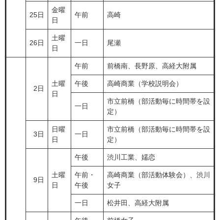
金曜
25日
午前
高崎
日
土曜
26日
一日
尾瀬
日
午前
前橋南、長野原、高経大附属
土曜
午後
高崎商業（学校説明会）
2日
日
市立前橋（部活動毎に時間帯を設
一日
定）
日曜
市立前橋（部活動毎に時間帯を設
3日
一日
日
定）
午後
渋川工業、嬬恋
土曜
午前・
高崎商業（部活動体験会）、渋川
9日
日
午後
女子
一日
松井田、高経大附属