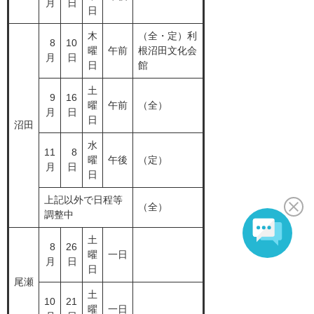
月
日
日
木
（全・定）利
8
10
曜
午前
根沼田文化会
月
日
日
館
土
9
16
曜
午前
（全）
月
日
日
沼田
水
11
8
曜
午後
（定）
月
日
日
上記以外で日程等
（全）
調整中
土
8
26
曜
一日
月
日
日
尾瀬
土
10
21
曜
一日