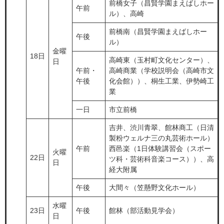
前橋女子（昌賢学園まえばしホー
午前
ル）、高崎
前橋南（昌賢学園まえばしホー
午後
ル）
金曜
18日
高崎東（玉村町文化センター）、
日
午前・
高崎商業（学校説明会（高崎市文
午後
化会館））、桐生工業、伊勢崎工
業
一日
市立前橋
吉井、渋川青翠、館林商工（日清
製粉ウェルナ三の丸芸術ホール）
午前
西邑楽（1日体験講習会（スポー
火曜
22日
ツ科・芸術科音楽コース））、高
日
経大附属
午後
大間々（笠懸野文化ホール）
水曜
23日
午後
館林（部活動見学会）
日