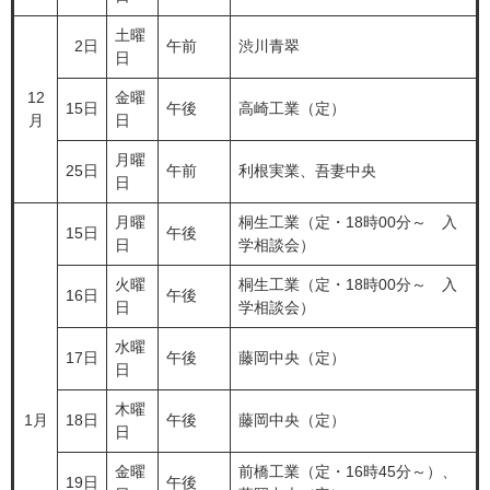
土曜
2日
午前
渋川青翠
日
12
金曜
15日
午後
高崎工業（定）
月
日
月曜
25日
午前
利根実業、吾妻中央
日
月曜
桐生工業（定・18時00分～ 入
15日
午後
日
学相談会）
火曜
桐生工業（定・18時00分～ 入
16日
午後
日
学相談会）
水曜
17日
午後
藤岡中央（定）
日
木曜
1月
18日
午後
藤岡中央（定）
日
金曜
前橋工業（定・16時45分～）、
19日
午後