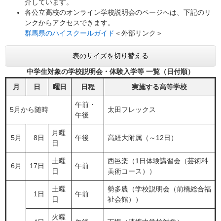
介しています。
各公立高校のオンライン学校説明会のページへは、下記のリ
ンクからアクセスできます。
群馬県のハイスクールガイド
＜外部リンク＞
表のサイズを切り替える
中学生対象の学校説明会・体験入学等 一覧（日付順）
月
日
曜日
日程
実施する高等学校
午前・
5月から随時
太田フレックス
午後
月曜
5月
8日
午後
高経大附属（～12日）
日
土曜
西邑楽（1日体験講習会（芸術科
6月
17日
午前
日
美術コース））
土曜
勢多農（学校説明会（前橋総合福
1日
午前
日
祉会館））
火曜