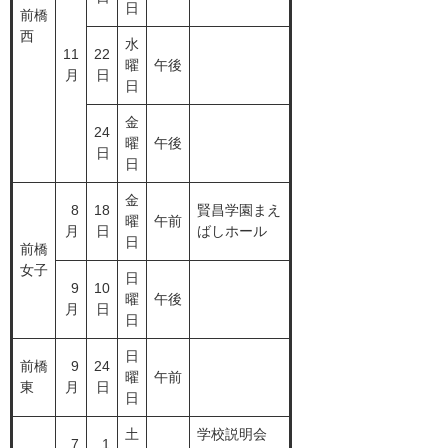
日
前橋
西
水
11
22
曜
午後
月
日
日
金
24
曜
午後
日
日
金
8
18
賢昌学園まえ
曜
午前
月
日
ばしホール
日
前橋
女子
日
9
10
曜
午後
月
日
日
日
前橋
9
24
曜
午前
東
月
日
日
土
学校説明会
7
1