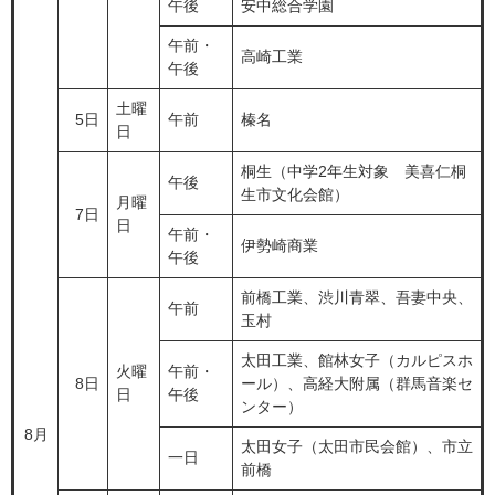
午後
安中総合学園
午前・
高崎工業
午後
土曜
5日
午前
榛名
日
桐生（中学2年生対象 美喜仁桐
午後
生市文化会館）
月曜
7日
日
午前・
伊勢崎商業
午後
前橋工業、渋川青翠、吾妻中央、
午前
玉村
太田工業、館林女子（カルピスホ
火曜
午前・
8日
ール）、高経大附属（群馬音楽セ
日
午後
ンター）
8月
太田女子（太田市民会館）、市立
一日
前橋