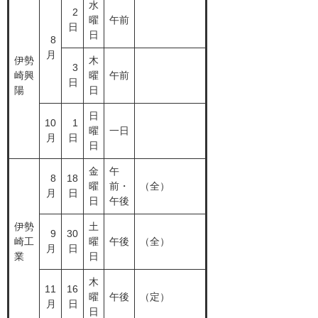
水
2
曜
午前
日
日
8
月
伊勢
木
3
崎興
曜
午前
日
陽
日
日
10
1
曜
一日
月
日
日
金
午
8
18
曜
前・
（全）
月
日
日
午後
伊勢
土
9
30
崎工
曜
午後
（全）
月
日
業
日
木
11
16
曜
午後
（定）
月
日
日