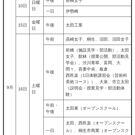
午後
前橋女子
日曜
10日
日
一日
伊勢崎
金曜
15日
午後
太田工業
日
午前
高崎女子、桐生、沼田、沼田女子
前橋（施設見学・部活動）、太田
女子、館林（授業公開、部活動見
学会）、渋川青翠、富岡、大
間々、吾妻中央、板倉
午後
西邑楽（1日体験講習会（芸術科
美術コース））、大泉、市立太田
土曜
9月
（説明会・授業見学・部活動体
16日
日
験）
午前・
太田東（オープンスクール）
午後
太田、西邑楽（オープンスクー
一日
ル）、桐生市商業（オープンスク