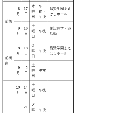
木
午
8
17
昌賢学園まえ
曜
前・
月
日
ばしホール
日
午後
前橋
土
9
16
施設見学・部
曜
午後
月
日
活動
日
金
8
18
昌賢学園まえ
曜
午後
月
日
ばしホール
日
前橋
南
土
9
2
曜
午前
月
日
日
土
10
14
曜
午後
月
日
日
火
21
曜
午後
日