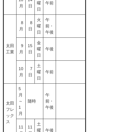
曜
午前
月
日
日
火
午
8
8
曜
前・
月
日
日
午後
金
太田
9
15
曜
午後
工業
月
日
日
土
10
7
曜
午前
月
日
日
5
月
午
～
随時
前・
太田
1
午後
フレ
月
ック
ス
土
11
11
曜
午後