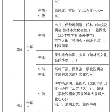
ら）
午前・
高崎北、富岡（かぶら文化ホー
午後
ル）
吉井、伊勢崎興陽、館林（学校説
明会(館林市文化会館)）、藤岡北
午前
（1日体験学習(市外中学)）
市立太田（説明会・体験学習）、
利根商業
木曜
3日
日
安中総合学園、大泉（館林市文化
午後
会館小ホール）
午前・
高崎工業、西邑楽（学校説明会
午後
洋泉興業大泉町文化むら）
伊勢崎清明、新田暁（太田市新田
文化会館（エアリス））、館林
午前
（学校説明会(洋泉興業大泉町文
化むら)）
金曜
渋川、渋川工業、藤岡中央
4日
日