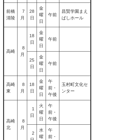
金
前橋
7
28
昌賢学園まえ
曜
午前
清陵
月
日
ばしホール
日
金
18
曜
午前
日
日
8
高崎
月
金
25
曜
午前
日
日
金
午
高崎
8
18
玉村町文化セ
曜
前・
東
月
日
ンター
日
午後
火
午
1
曜
前・
日
日
午後
高崎
8
北
月
水
午
2
曜
前・
日