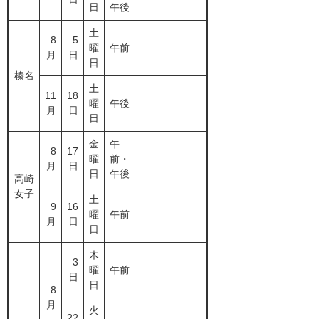
日
午後
土
8
5
曜
午前
月
日
日
榛名
土
11
18
曜
午後
月
日
日
金
午
8
17
曜
前・
月
日
日
午後
高崎
女子
土
9
16
曜
午前
月
日
日
木
3
曜
午前
日
日
8
月
火
22