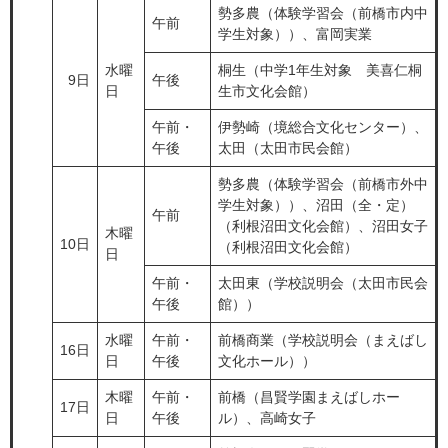
勢多農（体験学習会（前橋市内中
午前
学生対象））、富岡実業
水曜
桐生（中学1年生対象 美喜仁桐
9日
午後
日
生市文化会館）
午前・
伊勢崎（境総合文化センター）、
午後
太田（太田市民会館）
勢多農（体験学習会（前橋市外中
学生対象））、沼田（全・定）
午前
（利根沼田文化会館）、沼田女子
木曜
10日
（利根沼田文化会館）
日
午前・
太田東（学校説明会（太田市民会
午後
館））
水曜
午前・
前橋商業（学校説明会（まえばし
16日
日
午後
文化ホール））
木曜
午前・
前橋（昌賢学園まえばしホー
17日
日
午後
ル）、高崎女子