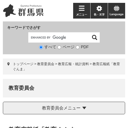
ペ
メ
ー
ニ
メ
色・
language
ジ
ュ
ニ
文
の
ー
ュ
字
キーワードでさがす
先
を
ー
頭
飛
で
ば
すべて
ページ
検
PDF
す。
し
索
て
対
本
トップページ
>
教育委員会
>
教育広報・統計資料
>
教育広報紙「教育
象
文
ぐんま」
へ
教育委員会
教育委員会メニュー
本