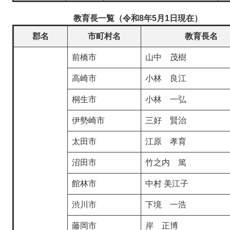
教育長一覧（令和8年5月1日現在）
郡名
市町村名
教育長名
前橋市
山中 茂樹
高崎市
小林 良江
桐生市
小林 一弘
伊勢崎市
三好 賢治
太田市
江原 孝育
沼田市
竹之内 篤
館林市
中村 美江子
渋川市
下境 一浩
藤岡市
岸 正博