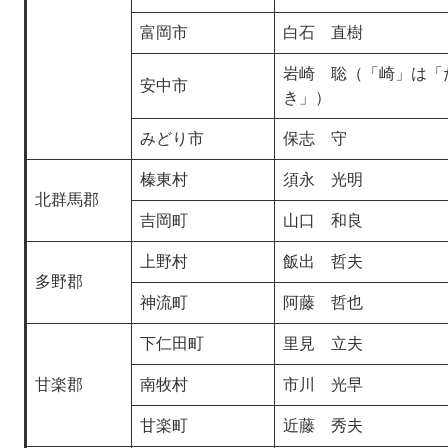
富岡市
白石 直樹
岩崎 聡（「崎」は「
安中市
き」）
みどり市
保志 守
榛東村
須永 光明
北群馬郡
吉岡町
山口 和良
上野村
飯出 哲夫
多野郡
神流町
阿藤 哲也
下仁田町
里見 立夫
甘楽郡
南牧村
​市川 光早
甘楽町
近藤 秀夫