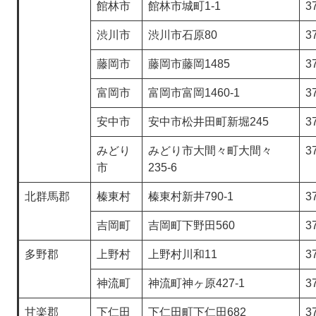
館林市
館林市城町1-1
3
渋川市
渋川市石原80
3
藤岡市
藤岡市藤岡1485
3
富岡市
富岡市富岡1460-1
3
安中市
安中市松井田町新堀245
3
みどり
みどり市大間々町大間々
3
市
235-6
北群馬郡
榛東村
榛東村新井790-1
3
吉岡町
吉岡町下野田560
3
多野郡
上野村
上野村川和11
3
神流町
神流町神ヶ原427-1
3
甘楽郡
下仁田
下仁田町下仁田682
3