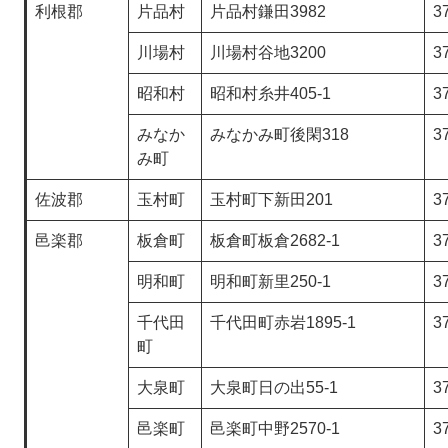
利根郡
片品村
片品村鎌田3982
3
川場村
川場村谷地3200
3
昭和村
昭和村糸井405-1
3
みなか
みなかみ町後閑318
3
み町
佐波郡
玉村町
玉村町下新田201
3
邑楽郡
板倉町
板倉町板倉2682-1
3
明和町
明和町新里250-1
3
千代田
千代田町赤岩1895-1
3
町
大泉町
大泉町日の出55-1
3
邑楽町
邑楽町中野2570-1
3