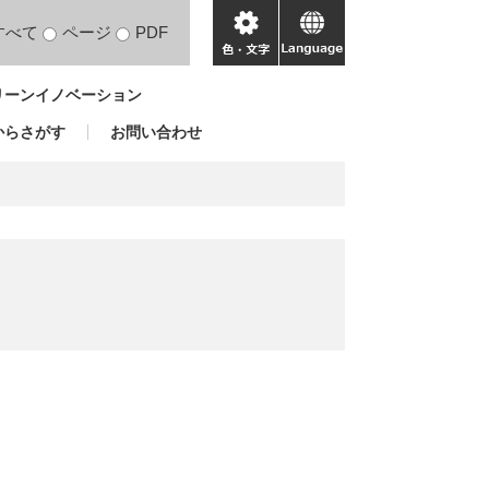
すべて
ページ
PDF
色・
language
文
リーンイノベーション
字
からさがす
お問い合わせ