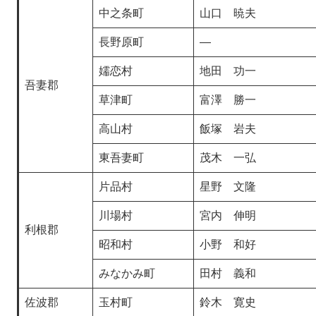
中之条町
山口 暁夫
長野原町
―
嬬恋村
地田 功一
吾妻郡
草津町
富澤 勝一
高山村
飯塚 岩夫
東吾妻町
茂木 一弘
片品村
​星野 文隆
川場村
宮内 伸明
利根郡
昭和村
小野 和好
みなかみ町
田村 義和
佐波郡
玉村町
鈴木 寛史