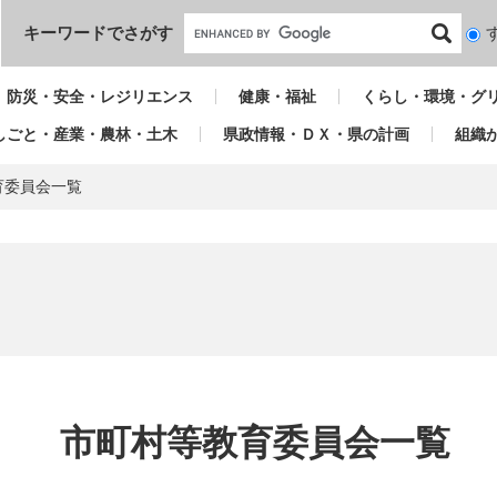
本文へ
キーワードでさがす
検
索
対
防災・安全・レジリエンス
健康・福祉
くらし・環境・グ
象
しごと・産業・農林・土木
県政情報・ＤＸ・県の計画
組織
育委員会一覧
本
文
市町村等教育委員会一覧