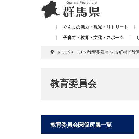
ペ
メ
メ
ー
ニ
ニ
ジ
ュ
ュ
の
ー
ぐんまの魅力・観光・リトリート
ー
先
を
子育て・教育・文化・スポーツ
を
頭
飛
飛
で
ば
トップページ
>
教育委員会
>
市町村等教
す。
し
ば
て
し
本
て
文
教育委員会
へ
教育委員会関係所属一覧