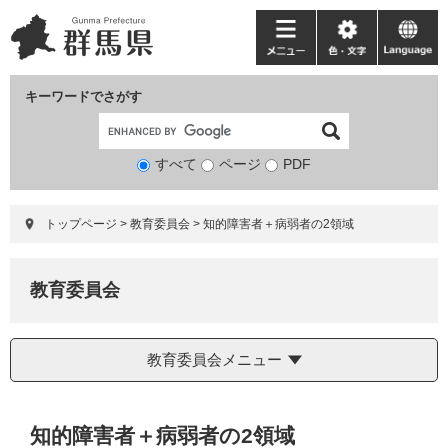
ペ
メ
ー
ニ
メ
色・
language
ジ
ュ
ニ
文
の
ー
ュ
字
キーワードでさがす
先
を
ー
頭
飛
で
ば
すべて
ページ
検
PDF
す。
し
索
て
対
本
トップページ
>
教育委員会
>
知的障害者＋病弱者の2領域
象
文
へ
教育委員会
教育委員会メニュー
本
知的障害者＋病弱者の2領域
文