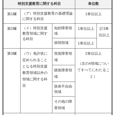
特別支援教育に関する科目
単位数
（ア）特別支援教育の基礎理論
第1欄
1単位以上
に関する科目
（イ）特別支援
知的障害領
第2欄
1単位以上
計3単
教育領域に関す
域
位以上
る科目
病弱領域
1単位以上
第3欄
（ウ）免許状に
視覚障害領
2単位以上
定められること
域
（左の4領域につい
となる特別支援
てすべてにわたるこ
聴覚障害領
教育領域以外の
と）
域
領域に関する科
目
肢体不自由
領域
その他の障
害領域