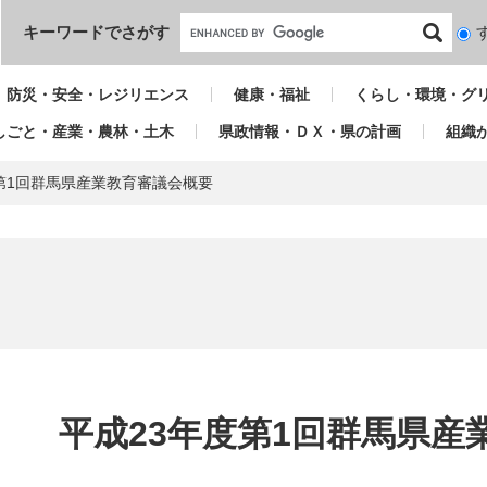
本文へ
キーワードでさがす
検
索
対
防災・安全・レジリエンス
健康・福祉
くらし・環境・グ
象
しごと・産業・農林・土木
県政情報・ＤＸ・県の計画
組織
第1回群馬県産業教育審議会概要
本
文
平成23年度第1回群馬県産