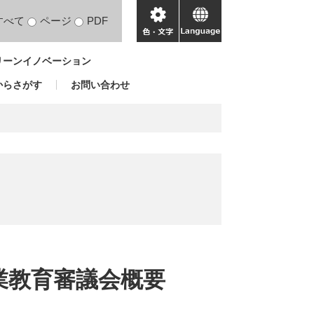
すべて
ページ
PDF
色・
language
文
リーンイノベーション
字
からさがす
お問い合わせ
業教育審議会概要