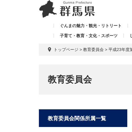
ペ
メ
メ
ー
ニ
ニ
ジ
ュ
ュ
の
ー
ぐんまの魅力・観光・リトリート
ー
先
を
子育て・教育・文化・スポーツ
を
頭
飛
飛
で
ば
トップページ
>
教育委員会
>
平成23年度
す。
し
ば
て
し
本
て
文
教育委員会
へ
教育委員会関係所属一覧