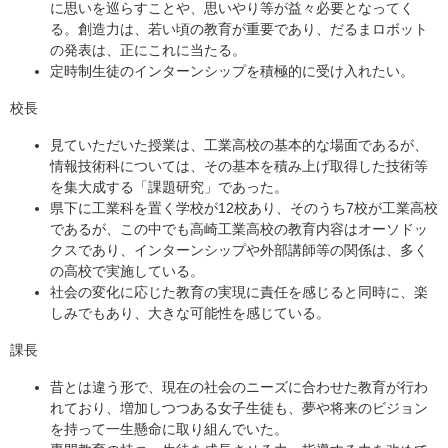
に思いを巡らすことや、思いやり等が益々必要となってく
る。創造力は、若い頃の教育が重要であり、だるまロボット
の発表は、正にこれに当たる。
定時制生徒のインターンシップを積極的に受け入れたい。
校長
見ていただいた授業は、工業高校の基本的な場面であるが、
情報技術科については、その基本を積み上げ取得した技術等
を集大成する「課題研究」であった。
県下に工業科を置く学校が12校あり、そのうち7校が工業高校
であるが、この中でも高崎工業高校の教育内容はオーソドッ
クスであり、インターンシップや外部講師等の関係は、多く
の高校で実施している。
社会の変化に応じた教育の実現に責任を感じると同時に、楽
しみでもあり、大きな可能性を感じている。
課長
昔とは違う形で、現在の社会のニーズに合わせた教育が行わ
れており、増加しつつある女子生徒も、夢や将来のビジョン
を持って一生懸命に取り組んでいた。