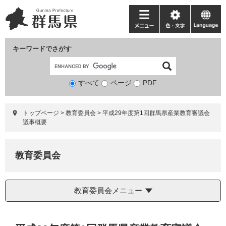
ペ
メ
ー
ニ
メ
色・
language
ジ
ュ
ニ
文
の
ー
ュ
字
キーワードでさがす
先
を
ー
頭
飛
で
ば
すべて
ページ
検
PDF
す。
し
索
て
対
本
トップページ
>
教育委員会
>
平成29年度第1回群馬県産業教育審議会
象
文
議事概要
へ
教育委員会
教育委員会メニュー
本