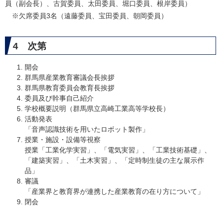
員（副会長）、古賀委員、太田委員、堀口委員、根岸委員）
※欠席委員3名（遠藤委員、宝田委員、朝岡委員）
4 次第
開会
群馬県産業教育審議会長挨拶
群馬県教育委員会教育長挨拶
委員及び幹事自己紹介
学校概要説明（群馬県立高崎工業高等学校長）
活動発表
「音声認識技術を用いたロボット製作」
授業・施設・設備等視察
授業「工業化学実習」、「電気実習」、「工業技術基礎」、
「建築実習」、「土木実習」、「定時制生徒の主な展示作
品」
審議
「産業界と教育界が連携した産業教育の在り方について」
閉会