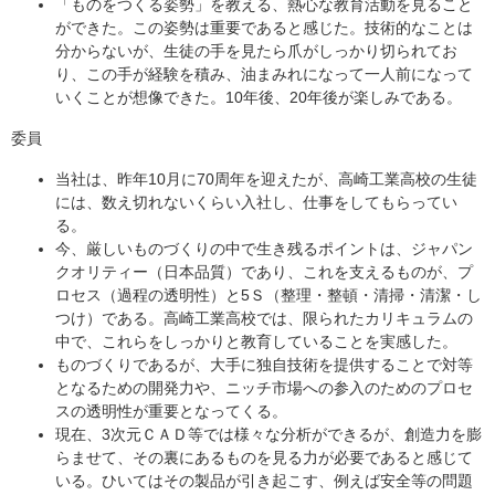
「ものをつくる姿勢」を教える、熱心な教育活動を見ること
ができた。この姿勢は重要であると感じた。技術的なことは
分からないが、生徒の手を見たら爪がしっかり切られてお
り、この手が経験を積み、油まみれになって一人前になって
いくことが想像できた。10年後、20年後が楽しみである。
委員
当社は、昨年10月に70周年を迎えたが、高崎工業高校の生徒
には、数え切れないくらい入社し、仕事をしてもらってい
る。
今、厳しいものづくりの中で生き残るポイントは、ジャパン
クオリティー（日本品質）であり、これを支えるものが、プ
ロセス（過程の透明性）と5Ｓ（整理・整頓・清掃・清潔・し
つけ）である。高崎工業高校では、限られたカリキュラムの
中で、これらをしっかりと教育していることを実感した。
ものづくりであるが、大手に独自技術を提供することで対等
となるための開発力や、ニッチ市場への参入のためのプロセ
スの透明性が重要となってくる。
現在、3次元ＣＡＤ等では様々な分析ができるが、創造力を膨
らませて、その裏にあるものを見る力が必要であると感じて
いる。ひいてはその製品が引き起こす、例えば安全等の問題