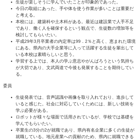
生徒が楽しそうに学んでいたことが印象的であった。
今日の取組にあった、手や体を使う作業が多いことは重要だ
と考える。
本校には、建築科や土木科がある。最近は建設業で人手不足
であり、働く人を確保するという観点で、生徒数の増加等を
検討してもらいたい。
平成29年3月卒業者の内定率は99．2％と高く、恵まれた環境
にある。県内の大手企業等に入って活躍する生徒を輩出して
いる本校は素晴らしいと思う。
学習する上では、本人の学ぶ意志やがんばろうという気持ち
が大切であり、文武両道で今後も発展することを期待してい
る。
委員
生徒発表では、音声認識や画像を取り入れており、進歩して
いると感じた。社会に対応していくためには、新しい技術を
学ぶ必要がある。
ロボットが様々な場面で活用されているが、学校では基礎を
学んでもらいたい。
卒業生の3分の2が就職であり、県内有名企業に多くの生徒が
就職している。地元産業への貢献のため、県内に就職できる