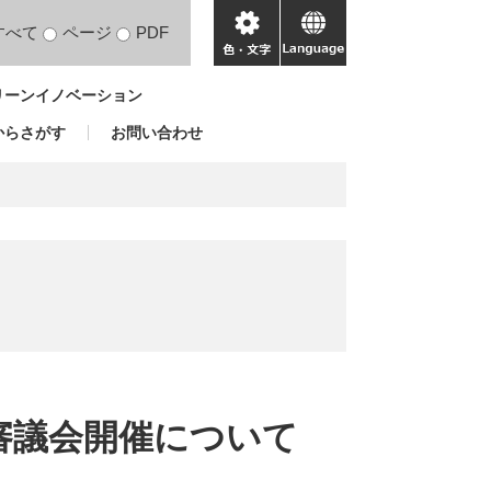
すべて
ページ
PDF
色・
language
文
リーンイノベーション
字
からさがす
お問い合わせ
審議会開催について