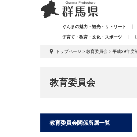
ペ
メ
メ
ー
ニ
ニ
ジ
ュ
ュ
の
ー
ぐんまの魅力・観光・リトリート
ー
先
を
子育て・教育・文化・スポーツ
を
頭
飛
飛
で
ば
トップページ
>
教育委員会
>
平成29年度
す。
し
ば
て
し
本
て
文
教育委員会
へ
教育委員会関係所属一覧