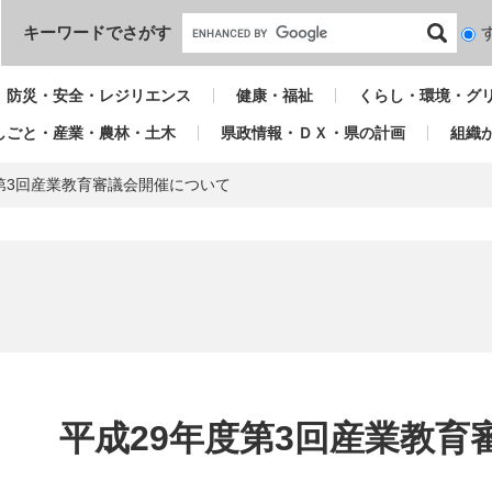
本文へ
キーワードでさがす
検
索
対
防災・安全・レジリエンス
健康・福祉
くらし・環境・グ
象
しごと・産業・農林・土木
県政情報・ＤＸ・県の計画
組織
第3回産業教育審議会開催について
本
文
平成29年度第3回産業教育