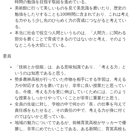
時間の勉強を目指す取組を進めている。
美術館に行って美しいものを見て美意識を磨いたり、歴史の
勉強をしたりすることも100時間に含まれており、これは考え
る力やもう少し先のひらめく力の育成につながると考えてい
る。
本当に社会で役立つ人間というものは、「人間力」に関わる
部分を磨くことで育成できるのではないかと考え、そのよう
なところを大切にしている。
委員
「技術とか技能」は、ある意味知識であり、「考える力」と
いうのは知恵であると思う。
勢多農林高校が行っていた作物を相手にする学習は、考える
力や対応する力を磨いており、非常に良い授業だと思ってい
る。今後、考える力を更に伸ばしていくためには、このよう
な授業をしっかりやっていくことが非常に重要だと思う。
全員の生徒に対し、学校の中で何かの「長」の仕事を与えて
責任感をもたせると、その責任の中で、考える力が身に付く
のではないかと思っている。
地域の魅力についてであるが、前橋育英高校がサッカーで優
勝し、非常にめでたいことである。ある新聞に、育英高校も