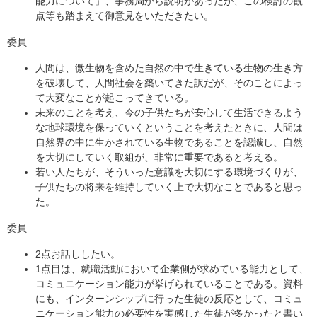
能力について」、事務局から説明があったが、この検討の観
点等も踏まえて御意見をいただきたい。
委員
人間は、微生物を含めた自然の中で生きている生物の生き方
を破壊して、人間社会を築いてきた訳だが、そのことによっ
て大変なことが起こってきている。
未来のことを考え、今の子供たちが安心して生活できるよう
な地球環境を保っていくということを考えたときに、人間は
自然界の中に生かされている生物であることを認識し、自然
を大切にしていく取組が、非常に重要であると考える。
若い人たちが、そういった意識を大切にする環境づくりが、
子供たちの将来を維持していく上で大切なことであると思っ
た。
委員
2点お話ししたい。
1点目は、就職活動において企業側が求めている能力として、
コミュニケーション能力が挙げられていることである。資料
にも、インターンシップに行った生徒の反応として、コミュ
ニケーション能力の必要性を実感した生徒が多かったと書い