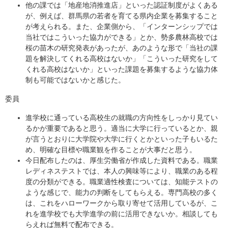
他の課では「地産地消推進店」といった認証制度がよくある
が、例えば、群馬県の若者を育てる県内企業を募集すること
が考えられる。また、企業側から、「インターンシップでは
当社ではこういった協力ができる」とか、勢多農林高校では
桜の苗木の研究発表があったが、あのような形で「当社の課
題を解決してくれる高校はないか」「こういった研究をして
くれる高校はないか」といった課題を募集するような協力体
制も可能ではないかと感じた。
委員
進学校に通っている高校生の就職の方向性をしっかり見てい
るかが重要であると思う。適当に大学に行っているとか、親
が言うとおりに大学院や大学に行くとかといった子もいるた
め、明確な目標や職業観を作ることが大事だと思う。
今日配布したのは、厚生労働省が作成した資料である。職業
レディネステストでは、本人の興味等により、職業のある程
度の分類ができる。職業適性検査については、知能テストの
ような感じで、能力の判断をしてもらえる。専門高校の多く
は、これをハローワークから取り寄せて活用しているが、こ
れを進学校でも大学進学の前に活用できないか。相談しても
らえれば無料で配布できる。