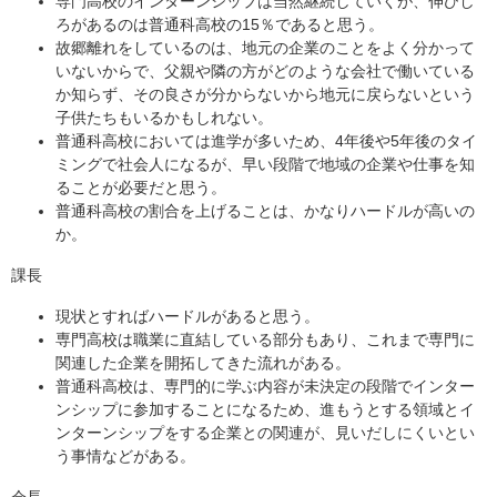
専門高校のインターンシップは当然継続していくが、伸びし
ろがあるのは普通科高校の15％であると思う。
故郷離れをしているのは、地元の企業のことをよく分かって
いないからで、父親や隣の方がどのような会社で働いている
か知らず、その良さが分からないから地元に戻らないという
子供たちもいるかもしれない。
普通科高校においては進学が多いため、4年後や5年後のタイ
ミングで社会人になるが、早い段階で地域の企業や仕事を知
ることが必要だと思う。
普通科高校の割合を上げることは、かなりハードルが高いの
か。
課長
現状とすればハードルがあると思う。
専門高校は職業に直結している部分もあり、これまで専門に
関連した企業を開拓してきた流れがある。
普通科高校は、専門的に学ぶ内容が未決定の段階でインター
ンシップに参加することになるため、進もうとする領域とイ
ンターンシップをする企業との関連が、見いだしにくいとい
う事情などがある。