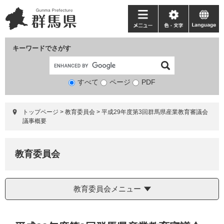
ペ
メ
ー
ニ
メ
色・
language
ジ
ュ
ニ
文
の
ー
ュ
字
キーワードでさがす
先
を
ー
頭
飛
で
ば
すべて
ページ
検
PDF
す。
し
索
て
対
本
トップページ
>
教育委員会
>
平成29年度第3回群馬県産業教育審議会
象
文
議事概要
へ
教育委員会
教育委員会メニュー
本