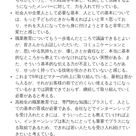
ちらかというと、その段階を卒業し、社員として活躍するよ
うになったメンバーに対して、力を入れて行っている。
社会人や企業人として必要な基本、人としての基本について
は、もっと子どものときから養えればよいと常々思ってお
り、それを大人になってから身に付けようとすると非常に大
変だと感じている。
職業教育についてもう一步進んだところで議論できるとよい
が、皆さんからお話しいただいた、コミュニケーションと
か、思いやる気持ちとか、優しさとか責任など、本当に基本
的なところから教えていかなければならない実態がある。ま
た、そういう基本的な伝える力が不足しているところがあ
り、せっかく持っている技術が生かされていないと感じる。
これまで5年ほどマナーの向上に取り組んでいる。最初は形か
ら入るが、それがお客様の前でどのくらい使えるようになっ
ているかまでは調査できておらず、継続して取り組んでいく
必要があると考える。
高校生の職業教育では、専門的な知識にプラスして、人とし
ての基本の育成が必要である。会社などでインターンシップ
を受け入れたときには、そういったことも教えていければよ
い。インターンシップは私たちにとっても重要でプラスにな
る取組であるため、できれば若い人たちを受け入れ続けてい
きたいと考えている。