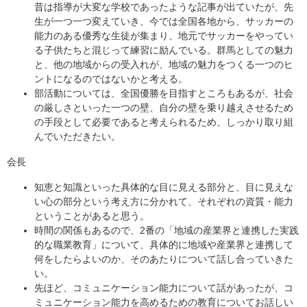
昔は指導が大変な学校であったような記事が出ていたが、先
生が一つ一つ変えていき、今では全国各地から、サッカーの
能力のある優秀な生徒が集まり、地元でサッカーをやってい
る子供たちと混じって練習に励んでいる。群馬としての魅力
と、他の地域からの受入れが、地域の魅力をつくる一つのヒ
ントになるのではないかと考える。
部活動については、全国優勝を目指すところもあるが、社会
の厳しさといった一つの壁、自分の壁を乗り越えさせるため
の手段として必要であると考えられるため、しっかり取り組
んでいただきたい。
会長
知恵と知識といった具体的な目に見える部分と、目に見えな
い心の部分という考え方に分かれて、それぞれの資質・能力
ということがあると思う。
時間の関係もあるので、2番の「地域の産業界と連携した実践
的な職業教育」について、具体的に地域や産業界と連携して
何をしたらよいのか、そのあたりについて話し合っていきた
い。
先ほど、コミュニケーション能力について話があったが、コ
ミュニケーション能力を高めるための教育についてお話しい