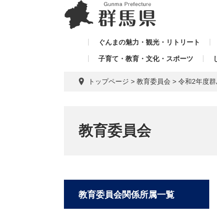
ペ
メ
メ
ー
ニ
ニ
ジ
ュ
ュ
の
ー
ぐんまの魅力・観光・リトリート
ー
先
を
子育て・教育・文化・スポーツ
を
頭
飛
飛
で
ば
トップページ
>
教育委員会
>
令和2年度
す。
し
ば
て
し
本
て
文
教育委員会
へ
教育委員会関係所属一覧