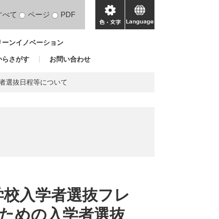
すべて
ページ
PDF
色・
language
文
リーンイノベーション
字
からさがす
お問い合わせ
者選抜日程等について
学校入学者選抜フレ
ための入学者選抜