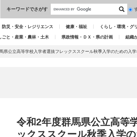
本文へ
キーワードでさがす
検
索
対
防災・安全・レジリエンス
健康・福祉
くらし・環境・グ
象
しごと・産業・農林・土木
県政情報・ＤＸ・県の計画
組織
群馬県公立高等学校入学者選抜フレックススクール秋季入学のための入学
本
文
令和2年度群馬県公立高等
ックススクール秋季入学の