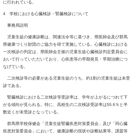
に行われている。
4 学校における心臓検診・腎臓検診について
事務局説明
児童生徒の健康診断は、関連法令等に基づき、県医師会及び群馬
県健康づくり財団のご協力を得て実施している。心臓検診における
一次検診の判定は、県医師会主催の児童生徒心臓検診判定委員会に
おいて行っていただいており、心疾患等の早期発見・早期治療につ
なげている。
二次検診等の必要がある児童生徒のうち、約1割の児童生徒は未受
診である。
腎臓検診における二次検診等受診率は、学年が上がるにつれて下
がる傾向が見られる。特に、高校生の二次検診受診率は55.6％と半
数近くが未受診となっている。
群馬県学校保健会「児童生徒腎臓疾患対策委員会」及び「同心臓
疾患対策委員会」において、健康診断の現状や診断結果等、課題等