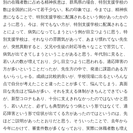
別の在職者数に占める精神疾患は、群馬県の場合、特別支援学校の
数は全国的に比べて若干少ない。私の印象では、今までは、精神疾
患になることで、特別支援学校に配属されるという例があったかの
ように思う。今は、何でもない方が、特別支援学校に配属されるこ
とによって、病気になってしまうという例が目立つように思う。特
別支援学校は、それなりの雰囲気があって、あまり慣れてない先生
が、突然異動すると、父兄や生徒の対応等色々なことで苦労して、
病気が出てきてしまうということがあると思う。年代別に見ると、
若い人の数が増えており、少し目立つように思われる。適応障害の
方が多いということだったが、先生方の中で、発達に課題のある方
もいらっしゃる。成績は比較的良いが、学校現場に出るといろんな
点で自分が考えたことと違ったことが多くて、悩んでしまう。真面
目な先生ほど悩みが多い。それを支える体制がきちんとできている
が、新型コロナもあり、十分に支えきれなかったのではないかと思
う。若い人だと、必ずしも典型的なうつ病という形ではなくて、適
応障害という形で症状が出てくる方があったのではというのは、先
ほどご説明があったとおりだと思う。そういったことで、去年から
今年にかけて、審査件数が多くなっており、実際に休職者数も増え