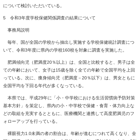
について検討いただいている。
5 令和3年度学校保健関係調査の結果について
事務局説明
毎年、国が全国の学校から抽出し実施する学校保健統計調査につ
いて、令和3年度に県内の学校160校を対象に調査を実施した。
肥満傾向児（肥満度20％以上）は、全国と比較すると、男子は全
ての年齢において、女子は15歳を除く全ての年齢で全国平均を上回
っている。次に、痩身傾向児（肥満度－20％以下）は、男女ともに
全国平均を下回る年代が多くなっている。
本県では、平成29年に「小・中学校における生活習慣病予防対策
基本方針」を策定し、県内の小・中学校で保健・食育・体力向上な
どの取組を充実するとともに、医療機関と連携して高度肥満児のフ
ォローアップを行っている。
裸眼視力1.0未満の者の割合は、年齢が進むにつれて高くなり、全