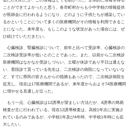
会に行われたが、この情報はとても助かった。全県的に情報を得る
ことができてよかったと思う。各市町村からも小中学校の情報提供
が医師会に行われるようになり、どのように子供たちが感染してい
るかということについて多くの医療機関がその情報を利用できるこ
とになった。来年度も、もしこのような状況があった場合には、ぜ
ひ続けていただきたい。
心臓検診、腎臓検診について、前年と比べて受診率、心臓検診の
二次検診受診率が低いとのことであった。また、以前から二次検診
医療機関はなかなか受診しづらい、土曜が休診であり平日は通えな
い、普段診て貰っている先生は、二次検診の病院になっていないな
ど、すでに県民の皆さんからの指摘もあったので、二次検診病院を
拡充し、現在は17医療機関であるが、来年度からおよそ74医療機関
に増やせる見通しが立った。
もう一点、心臓検診は12誘導が望ましい方法だが、4誘導の簡易
検査が主に行われている。現在12誘導検査は、高校1年次に実施さ
れているのみであるが、小学校1年及び4年時、中学校1年時にも拡
大したい。