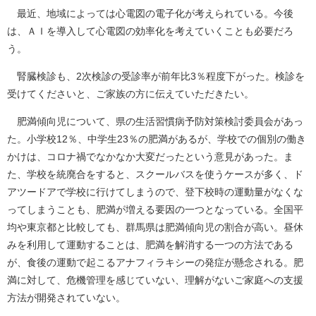
最近、地域によっては心電図の電子化が考えられている。今後
は、ＡＩを導入して心電図の効率化を考えていくことも必要だろ
う。
腎臓検診も、2次検診の受診率が前年比3％程度下がった。検診を
受けてくださいと、ご家族の方に伝えていただきたい。
肥満傾向児について、県の生活習慣病予防対策検討委員会があっ
た。小学校12％、中学生23％の肥満があるが、学校での個別の働き
かけは、コロナ禍でなかなか大変だったという意見があった。ま
た、学校を統廃合をすると、スクールバスを使うケースが多く、ド
アツードアで学校に行けてしまうので、登下校時の運動量がなくな
ってしまうことも、肥満が増える要因の一つとなっている。全国平
均や東京都と比較しても、群馬県は肥満傾向児の割合が高い。昼休
みを利用して運動することは、肥満を解消する一つの方法である
が、食後の運動で起こるアナフィラキシーの発症が懸念される。肥
満に対して、危機管理を感じていない、理解がないご家庭への支援
方法が開発されていない。