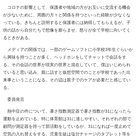
コロナの影響として、保護者や地域の方がお互いに交流する機会
が少ないために、周囲の方々と関係を持つといった経験が少なくな
っている。きちんと説明すると保護者には納得してもらえるが、子
供の話から自分たちで想像を膨らませ、怒りが全て学校に向いてく
るときがある。
メディアの関係では、一部のゲームソフトに小学校3年生ぐらいか
ら興味を持つことが多く、ヘッドホンをしてチャットで会話をす
る。その会話の世界が現実の世界と混在していて、僕はいじめられ
ていると思い込み、親に話すと仮想空間でのことが学校であった出
来事ということになる。その辺は親子でのケアが必要だと感じてい
る。
委員発言
熱中症の件について。暑さ指数測定器で暑さ指数が31になったら
運動を止めている。特に体育館は31に達しやすい。それぞれの部で
顧問が測定器を持って部活動をしているが、31になれば一度止めて
空気の入れ替えをする。児童生徒は塩分チャージのタブレット等を