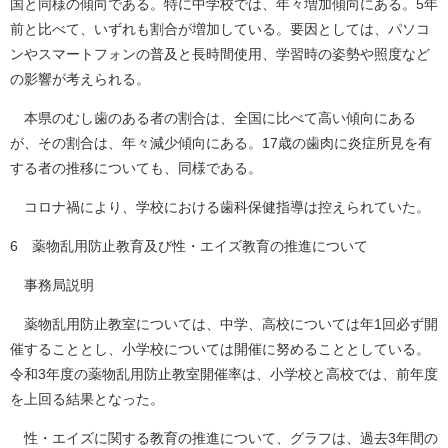
国と同様の傾向である。特に中学校では、年々増加傾向にある。5年
前と比べて、いずれも割合が増加している。要因としては、パソコ
ンやスマートフォンの普及と長時間使用、学習時の姿勢や照度など
の影響が考えられる。
本県のむし歯のある者の割合は、全国に比べて高い傾向にある
が、その割合は、年々減少傾向にある。17歳の歯肉に炎症所見を有
する者の推移についても、同様である。
コロナ禍により、学校における歯科保健指導は控えられていた。
6 薬物乱用防止教育及び性・エイズ教育の推進について
事務局説明
薬物乱用防止教室については、中学、高校については年1回必ず開
催することとし、小学校については開催に努めることとしている。
令和3年度の薬物乱用防止教室開催率は、小学校と高校では、前年度
を上回る結果となった。
性・エイズに関する教育の推進について、グラフは、過去3年間の