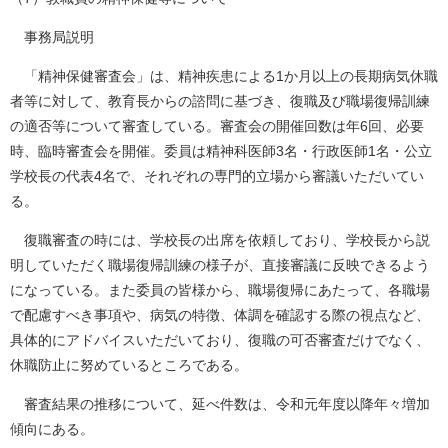
事務局説明
「精神保健審査会」は、精神疾患による1か月以上の長期病気休職
者等に対して、教育長からの諮問に基づき、復職及び職場復帰訓練
の適否等について審査している。審査会の開催回数は年6回、必要
時、臨時審査会を開催。委員は精神科医師3名・行政医師1名・公立
学校長の代表4名で、それぞれの専門的立場から審議いただいてい
る。
復職審査の時には、学校長の出席を依頼しており、学校長から説
明していただく職場復帰訓練の様子が、直接審議に反映できるよう
になっている。また委員の皆様から、職場復帰にあたって、各職場
で配慮すべき事項や、病気の特徴、体調を確認する際の視点など、
具体的にアドバイスいただいており、復職の可否審査だけでなく、
休職防止に努めているところである。
審査結果の推移について、延べ件数は、令和元年度以降年々増加
傾向にある。