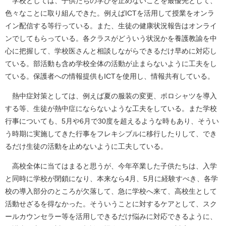
学校としては、子供たちの学びを止めないことを最優先として、
色々なことに取り組んできた。例えばICTを活用して授業をオンラ
イン配信する等行っている。また、生徒の健康状況報告はオンライ
ンでしてもらっている。各クラスがどういう状況かを養護教諭を中
心に把握して、学校医さんと相談しながらできるだけ早めに対応し
ている。部活動も含め学校全体の活動が止まらないように工夫をし
ている。保護者への情報提供もICTを使用し、情報共有している。
熱中症対策としては、例えば夏の服装の変更、ポロシャツを導入
する等、生徒が熱中症にならないような工夫をしている。また学校
行事についても、5月や6月で30度を超えるような時もあり、そうい
う時期に実施してきた行事をフレキシブルに移行したりして、でき
るだけ生徒の活動を止めないように工夫している。
高校全体に当てはまると思うが、今年卒業した子供たちは、入学
と同時に学校が閉鎖になり、本来なら4月、5月に経験すべき、各学
校の導入部分のところが欠落して、急に学校へ来て、高校生として
活動せざるを得なかった。そういうことに対するケアとして、スク
ールカウンセラー等を活用しできるだけ悩みに対応できるように、