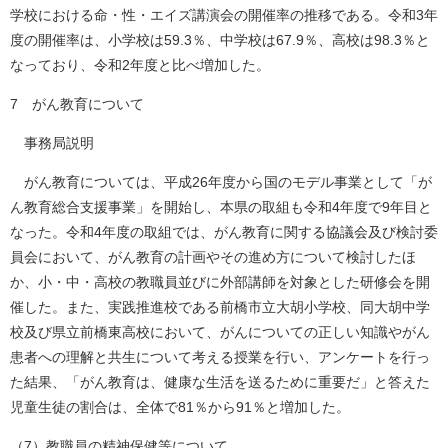
学校における命・性・エイズ講演会の開催率の推移である。令和3年
度の開催率は、小学校は59.3％、中学校は67.9％、高校は98.3％と
なっており、令和2年度と比べ増加した。
7 がん教育について
事務局説明
がん教育については、平成26年度から国のモデル事業として「が
ん教育総合支援事業」を開始し、本県の取組も令和4年度で9年目と
なった。令和4年度の取組では、がん教育に関する協議会及び検討委
員会において、がん教育の計画やその進め方について検討したほ
か、小・中・高校の教職員並びに外部講師を対象とした研修会を開
催した。また、実践推進校である前橋市立大胡小学校、同大胡中学
校及び県立前橋東高校において、がんについての正しい知識やがん
患者への理解と共生について考える授業を行い、アンケートを行っ
た結果、「がん教育は、健康な生活を送るために重要だ」と答えた
児童生徒の割合は、全体で81％から91％と増加した。
（7）教職員の精神保健等について