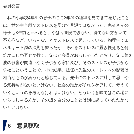
委員発言
私の小学校4年生の息子のここ3年間の経緯を見てきて感じたこと
は、世の中全般がストレスを受けて普通ではなかった。患者さんの
様子も3年前と比べると、やはり我慢できない、待てない方がいて、
不安症など、いろんなことがストレスで起こっている。物理学でエ
ネルギー不滅の法則を習ったが、それをストレスに置き換えると何
処かにしわ寄せが行く。先ほど会長がおっしゃったとおり、先に第8
波の影響が間違いなく子供から家に及び、そのストレスが子供から
学校にということで、その結果、担任の先生のストレスへの影響は
相当なものがあったと感じている。先生のストレスに対して思いや
る気持ちがないといけない。社会の誰かがそれをケアして、考えて
いくというのを考えなければいけない。そういう意味ではこの場に
いらっしゃる方が、その辺を自分のこととは別に思っていただかな
いといけない。
6 意見聴取