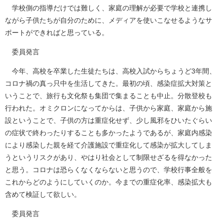
学校側の指導だけでは難しく、家庭の理解が必要で学校と連携し
ながら子供たちが自分のために、メディアを使いこなせるようなサ
ポートができればと思っている。
委員発言
今年、高校を卒業した生徒たちは、高校入試からちょうど3年間、
コロナ禍の真っ只中を生活してきた。最初の頃、感染症拡大対策と
いうことで、旅行も文化祭も集団で集まることも中止。分散登校も
行われた。オミクロンになってからは、子供から家庭、家庭から施
設ということで、子供の方は重症化せず、少し風邪をひいたぐらい
の症状で終わったりすることも多かったようであるが、家庭内感染
により感染した親を経て介護施設で重症化して感染が拡大してしま
うというリスクがあり、やはり社会として制限せざるを得なかった
と思う。コロナは恐らくなくならないと思うので、学校行事全般を
これからどのようにしていくのか。今までの重症化率、感染拡大も
含めて検証して欲しい。
委員発言