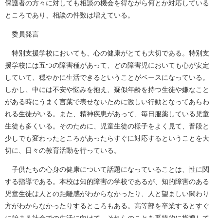
保護者の方々に対しても相談の機会を得ながら何とか対応している
ところであり、相談の件数は増えている。
委員発言
特別支援学校においても、心の健康がとても大切である。特別支
援学校には五つの障害種があって、どの障害児においても心が安定
していて、穏やかに生活できるということがベースになっている。
しかし、中には不安や悩みを抱え、疑似年齢を持つ生徒や嫌なこと
がある時にうまく言葉で表せないために激しい行動となってあらわ
れる生徒がいる。また、精神疾患があって、毎日服薬している児童
生徒も多くいる。そのために、児童生徒の様子をよく見て、普段と
少しでも変わったところがあったらすぐに対応するということを大
切に、日々の教育活動を行っている。
子供たちの心身の健康について話題になっていることは、性に関
する指導である。本校は知的障害の学校であるが、知的障害のある
児童生徒は人との距離感がわからなかったり、人と望ましい関わり
方がわからなかったりするところもある。高等部を卒業するとすぐ