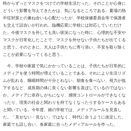
時からずっとマスクをつけての学校生活だった。そのことが心身に
どういう影響を与えてきたかは、気になるところである。夏場の熱
中症対策との兼ね合いも心配だったが、学校保健委員会等で保護者
も交えて話合いが行われ、臨機応変に学校には対応していただけ
た。今後マスクを外しても良い状況になった時に、心理的な不安や
マスクが日常化したことで、マスクを外せない子供たちが出てくる
と思う。そのときに、大人は子供たちに寄り添い、不安を取り除く
ことが必要になってくると思う。
今、学校や家庭で気にかかっていることは、子供たちが日常的に
メディアを使う時間が増えていることである。それにより生活リズ
ムが乱れる、睡眠時間が十分とれない、朝食を食べない、視力が低
下するなど、成長期の体に良くない影響を及ぼしているのではない
か。メディアに依存しがちになり、感情コントロールができなくな
ったり、現実の社会と関わりを持てなくなったりするケースもある
と聞いている。今年度、娘の学校では、メディアルールを見直し
た。「見せない・見ない」ではなく、時代に合うように改定した。
家庭でも話し合い、各家庭に合ったメディアルールを作った。