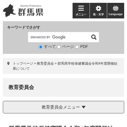
ペ
メ
ー
ニ
メ
色・
language
ジ
ュ
ニ
文
の
ー
ュ
字
キーワードでさがす
先
を
ー
頭
飛
で
ば
すべて
ページ
検
PDF
す。
し
索
て
対
本
トップページ
>
教育委員会
>
群馬県学校保健審議会令和4年度開催結
象
文
果について
へ
教育委員会
教育委員会メニュー
本