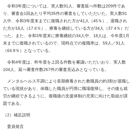
令和3年度については、実人数91人、審査延べ件数は209件であ
り、審査会1回あたり平均35件の審査をしていただいた。実人数91
人中、令和3年度末までに復職された方が41人（45％）、退職され
た方が16人（17.6％）、療養を継続している方が34人（37.4％）だ
った。また、令和3年度末に療養継続の34人中、18人は、今年度1月
末までに復職されているので、現時点での復職率は、59人／91人
（64.8％）となっている。
令和4年度は、昨年度を上回る件数を審議いただいおり、実人数
104人、延べ審査件数267件の審査見込みとなっている。
メンタルヘルス不調により長期療養された教職員の約3割が退職し
ている現状があり、休職した職員が円滑に職場復帰し、その後も就
労が継続できるように、復職後の支援体制の充実に向けた取組が課
題である。
（2）補足説明
委員発言