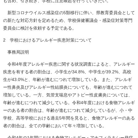
も含め、引き続き、学校に注意喚起を行っていきたい。
新型コロナウイルス感染症の5類移行に伴い、県教育委員会として
の新たな対応方針を定めるため、学校保健審議会・感染症対策専門
委員会に検討を依頼する予定である。
2 学校におけるアレルギー疾患対策について
事務局説明
令和4年度アレルギー疾患に関する状況調査によると、アレルギー
疾患を有する者の割合は、小学生が34.8%、中学生が39.2%、高校
生が43.0%と、年齢が進むにつれて増加している。また、アレルギ
ー性鼻炎及びアレルギー性結膜炎についても、年齢が進むにつれて
増加している。一方、気管支喘息やアトピー性皮膚炎については、
年齢が進むにつれて減少している。令和4年度における食物アレルギ
ーのある者の割合は、年齢が進むにつれて減少しているが、小・中
学校、高等学校における過去5年間を見ると、食物アレルギーのある
者の割合は、全ての学齢において年々増加している。
令和4年の1年間における食物アレルギー・アナフィラキシー発症