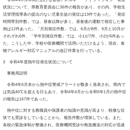
状況について、県教育委員会に36件の報告があり、その内、学校生
活管理指導表の提出のない児童生徒の発症は13件であった。「発症
時間帯別件数」では、昼食以降が多く、昼食後の運動で発症した事
例は12件あった。「月別発症件数」では、6月が8件、9月と10月が
それぞれ6件、「学年別発症件数」では、小1が7件、小2が6件あっ
た。こうした中、学校や医療機関で活用いただけるよう、現在、食
物アレルギー対応マニュアルの改訂作業を行っている。
3 令和4年度熱中症発生状況について
事務局説明
令和4年6月末から熱中症警戒アラートが数多く発表され、県内で
は気温40℃を超える日もあり、令和4年4月から令和5年1月の熱中症
の報告は167件であった。
熱中症に対する教職員や保護者の知識や意識が高まり、軽微な症
状でも受診をしていることから、報告件数が増加している。また、
各校の緊急体制が整備され、医療機関受診や救急搬送の対応が迅速