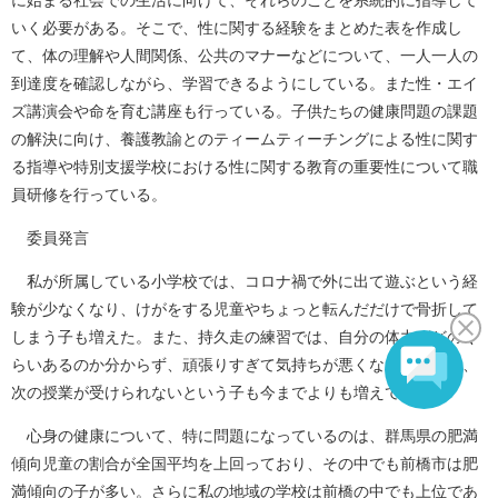
に始まる社会での生活に向けて、それらのことを系統的に指導して
いく必要がある。そこで、性に関する経験をまとめた表を作成し
て、体の理解や人間関係、公共のマナーなどについて、一人一人の
到達度を確認しながら、学習できるようにしている。また性・エイ
ズ講演会や命を育む講座も行っている。子供たちの健康問題の課題
の解決に向け、養護教諭とのティームティーチングによる性に関す
る指導や特別支援学校における性に関する教育の重要性について職
員研修を行っている。
委員発言
私が所属している小学校では、コロナ禍で外に出て遊ぶという経
験が少なくなり、けがをする児童やちょっと転んだだけで骨折して
しまう子も増えた。また、持久走の練習では、自分の体力がどのく
らいあるのか分からず、頑張りすぎて気持ちが悪くなってしまい、
次の授業が受けられないという子も今までよりも増えている。
心身の健康について、特に問題になっているのは、群馬県の肥満
傾向児童の割合が全国平均を上回っており、その中でも前橋市は肥
満傾向の子が多い。さらに私の地域の学校は前橋の中でも上位であ