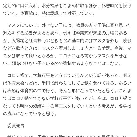
定期的に口に入れ、水分補給をこまめに取るほか、休憩時間を設け
ている。体育館は、特に意識して対応している。
マスクについて。外せない子には、教員の方で子供に寄り添った
対応をする必要があると思う。例えば卒業式が来週の月曜にある
が、入退場と証書授与のときも含め基本的にはマスクを外し、校歌
などを歌うときは、マスクを着用しましょうとする予定。今後、マ
スクは取って良いとなるが、コロナになる前からマスクを外せな
い、顔を出せない子もいるので強制するようなことはしない。
コロナ禍で、学校行事をどうしていくかという話があった。例え
ば体育大会などは、半日で終わりにしてご飯を食べて帰る、あるい
は表彰は体育館の中で行う、そんな形になっていたと思う。これま
ではコロナ禍でできない学校行事等があったが、今は、コロナ禍に
なっても時間の短縮をする等工夫をしていくという考えが、各学校
の流れになっていると思う。
委員発言