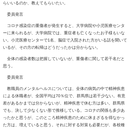
らいいるのか、教えてもらいたい。
委員発言
コロナ感染症の重傷者が発生すると、大学病院や小児医療センタ
ーに来られるが、大学病院では、重症者も亡くなったお子様もいな
い。小児医療センターで1名、脳症で入院された方がいる話を聞いて
いるが、その方の転帰はどうだったかは分からない。
全体の感染者数は把握していないが、重傷者に関して若干名だと
思う。
委員発言
教職員のメンタルヘルスについては、全体の病気の中で精神疾患
による休職者が、全国平均は70％位で、群馬県は若干少ない。有意
差があるかまでは分からないが、精神疾患で休む方は多い。群馬県
でも、決して少なくない形で推移している。コロナの関係も多少あ
ったかと思うが、このところ精神疾患のために休まざるを得なかっ
た方は、増えていると思う。それに対する対策も必要だが、各校種