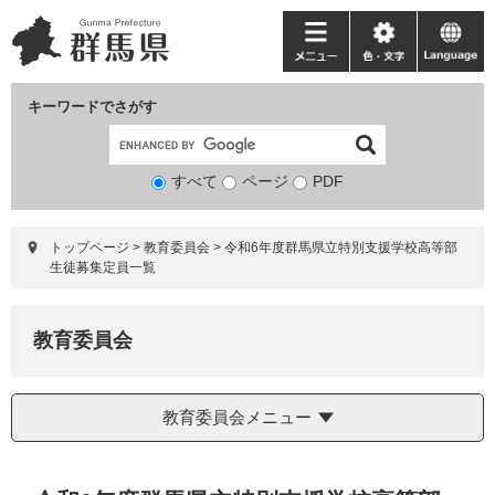
ペ
メ
ー
ニ
メ
色・
language
ジ
ュ
ニ
文
の
ー
ュ
字
キーワードでさがす
先
を
ー
頭
飛
で
ば
すべて
ページ
検
PDF
す。
し
索
て
対
本
トップページ
>
教育委員会
>
令和6年度群馬県立特別支援学校高等部
象
文
生徒募集定員一覧
へ
教育委員会
教育委員会メニュー
本