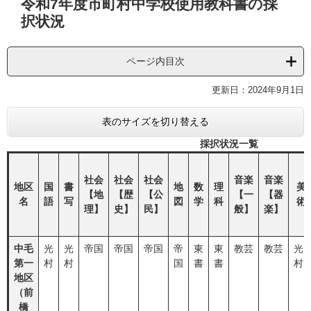
令和7年度市町村中学校使用教科書の採
文
択状況
ページ内目次
更新日：2024年9月1日
表のサイズを切り替える
採択状況一覧
社会
社会
社会
音楽
音楽
地区
国
書
地
数
理
美
【地
【歴
【公
【一
【器
名
語
写
図
学
科
術
理】
史】
民】
般】
楽】
中毛
光
光
帝国
帝国
帝国
帝
東
東
教芸
教芸
光
第一
村
村
国
書
書
村
地区
（前
橋