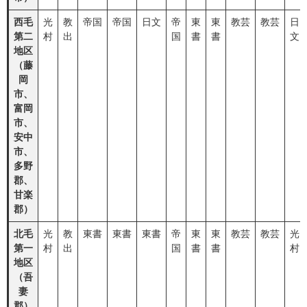
西毛
光
教
帝国
帝国
日文
帝
東
東
教芸
教芸
日
第二
村
出
国
書
書
文
地区
（藤
岡
市、
富岡
市、
安中
市、
多野
郡、
甘楽
郡）
北毛
光
教
東書
東書
東書
帝
東
東
教芸
教芸
光
第一
村
出
国
書
書
村
地区
（吾
妻
郡）