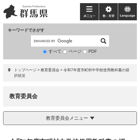
ペ
メ
ー
ニ
メ
色・
language
ジ
ュ
ニ
文
の
ー
ュ
字
キーワードでさがす
先
を
ー
頭
飛
で
ば
すべて
ページ
検
PDF
す。
し
索
て
対
本
トップページ
>
教育委員会
>
令和7年度市町村中学校使用教科書の採
象
文
択状況
へ
教育委員会
教育委員会メニュー
本