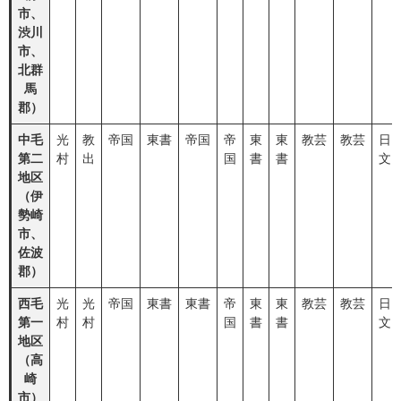
市、
渋川
市、
北群
馬
郡）
中毛
光
教
帝国
東書
帝国
帝
東
東
教芸
教芸
日
第二
村
出
国
書
書
文
地区
（伊
勢崎
市、
佐波
郡）
西毛
光
光
帝国
東書
東書
帝
東
東
教芸
教芸
日
第一
村
村
国
書
書
文
地区
（高
崎
市）