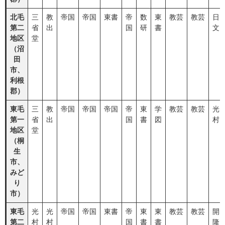
北毛
三
教
帝国
帝国
東書
帝
数
東
教芸
教芸
日
第二
省
出
国
研
書
文
地区
堂
（沼
田
市、
利根
郡）
東毛
三
教
帝国
帝国
帝国
帝
東
学
教芸
教芸
光
第一
省
出
国
書
図
村
地区
堂
（桐
生
市、
みど
り
市）
東毛
光
光
帝国
帝国
東書
帝
東
東
教芸
教芸
開
第二
村
村
国
書
書
隆