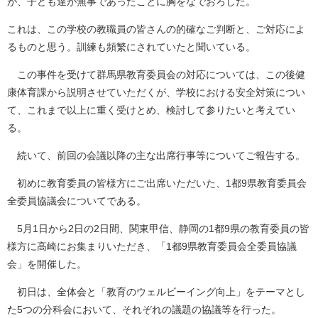
が、子ども達が無事であったことに胸をなでおろした。
これは、この学校の教職員の皆さんの的確なご判断と、ご対応によ
るものと思う。訓練も頻繁にされていたと聞いている。
この事件を受けて群馬県教育委員会の対応については、この後健
康体育課から説明させていただくが、学校における安全対策につい
て、これまで以上に重く受けとめ、検討して参りたいと考えてい
る。
続いて、前回の会議以降の主な出席行事等についてご報告する。
初めに教育委員の皆様方にご出席いただいた、1都9県教育委員会
全委員協議会についてである。
5月1日から2日の2日間、関東甲信、静岡の1都9県の教育委員の皆
様方に高崎にお集まりいただき、「1都9県教育委員会全委員協議
会」を開催した。
初日は、全体会と「教育のウェルビーイング向上」をテーマとし
た5つの分科会において、それぞれの議題の協議等を行った。