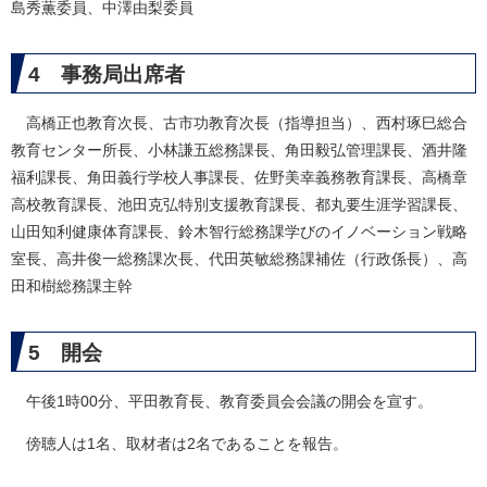
島秀薫委員、中澤由梨委員
4 事務局出席者
高橋正也教育次長、古市功教育次長（指導担当）、西村琢巳総合
教育センター所長、小林謙五総務課長、角田毅弘管理課長、酒井隆
福利課長、角田義行学校人事課長、佐野美幸義務教育課長、高橋章
高校教育課長、池田克弘特別支援教育課長、都丸要生涯学習課長、
山田知利健康体育課長、鈴木智行総務課学びのイノベーション戦略
室長、高井俊一総務課次長、代田英敏総務課補佐（行政係長）、高
田和樹総務課主幹
5 開会
午後1時00分、平田教育長、教育委員会会議の開会を宣す。
傍聴人は1名、取材者は2名であることを報告。