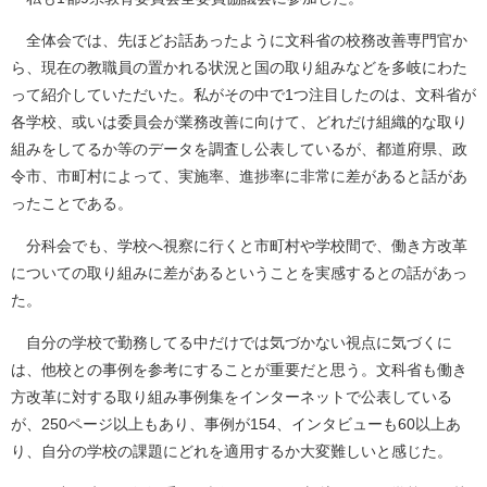
全体会では、先ほどお話あったように文科省の校務改善専門官か
ら、現在の教職員の置かれる状況と国の取り組みなどを多岐にわた
って紹介していただいた。私がその中で1つ注目したのは、文科省が
各学校、或いは委員会が業務改善に向けて、どれだけ組織的な取り
組みをしてるか等のデータを調査し公表しているが、都道府県、政
令市、市町村によって、実施率、進捗率に非常に差があると話があ
ったことである。
分科会でも、学校へ視察に行くと市町村や学校間で、働き方改革
についての取り組みに差があるということを実感するとの話があっ
た。
自分の学校で勤務してる中だけでは気づかない視点に気づくに
は、他校との事例を参考にすることが重要だと思う。文科省も働き
方改革に対する取り組み事例集をインターネットで公表している
が、250ページ以上もあり、事例が154、インタビューも60以上あ
り、自分の学校の課題にどれを適用するか大変難しいと感じた。