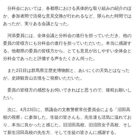
分科会においては、各都県における具体的な取り組みの紹介のほ
か、参加者間で活発な意見交換が行われるなど、限られた時間では
あったが、実りある会議となった。
河添委員には、全体会議と分科会の進行を担っていただき、他の
委員の皆様方にも分科会の進行を担っていただいた。本当に感謝す
る。他都県の委員の皆様方から、とても意見が出しやすい全体会と
分科会であったと評価する声をたくさん伺った。
また2日目は群馬県立歴史博物館と、あいにくの天気とはなった
が、史跡観音山古墳をご視察いただいた。
委員の皆様方の感想をお伺いできればと思うので、後程お願いし
たい。
次に、4月23日に、県議会の文教警察常任委員会による「沼田高
校の視察」に参加した。生徒の皆さんも、先生達も活気に溢れてお
り、本当に良かったと感じた。旧沼田高校、旧沼田女子高校、そし
て新生沼田高校の先生方、そして生徒の皆さんに感謝する。