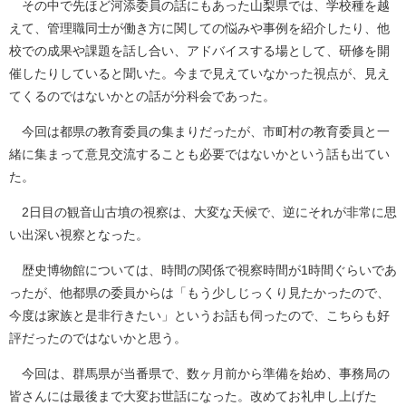
その中で先ほど河添委員の話にもあった山梨県では、学校種を越
えて、管理職同士が働き方に関しての悩みや事例を紹介したり、他
校での成果や課題を話し合い、アドバイスする場として、研修を開
催したりしていると聞いた。今まで見えていなかった視点が、見え
てくるのではないかとの話が分科会であった。
今回は都県の教育委員の集まりだったが、市町村の教育委員と一
緒に集まって意見交流することも必要ではないかという話も出てい
た。
2日目の観音山古墳の視察は、大変な天候で、逆にそれが非常に思
い出深い視察となった。
歴史博物館については、時間の関係で視察時間が1時間ぐらいであ
ったが、他都県の委員からは「もう少しじっくり見たかったので、
今度は家族と是非行きたい」というお話も伺ったので、こちらも好
評だったのではないかと思う。
今回は、群馬県が当番県で、数ヶ月前から準備を始め、事務局の
皆さんには最後まで大変お世話になった。改めてお礼申し上げた