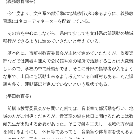
（義務教育課長）
今年度より、文科系の部活動の地域移行が出来るように、義務教
育課に1名コーディネーターを配置している。
その方を中心にしながら、県内で少しでも文科系の部活動の地域
移行ができるように進めていきたいと考えている。
基本的に、市町村教育委員会が主体で進めていただくが、吹奏楽
部などでは楽器を運んで公民館や別の場所で活動することは大変難
しいので、学校の中で練習ができ、そこに外部の指導者が入るよう
な形で、土日にも活動出来るよう考えている市町村もある。ただ課
題も多く、運動部ほど進んでいないという現状である。
（平田教育長）
前橋市教育委員会から聞いた例では、音楽室で部活動を行い、地
域の方がご指導くださるが、音楽室の鍵を休日に開けるためには教
頭先生が出勤する必要があった。そこで鍵を工夫し、地域の方が鍵
を開けるようにし、休日等であっても、音楽室や体育館を使えるよ