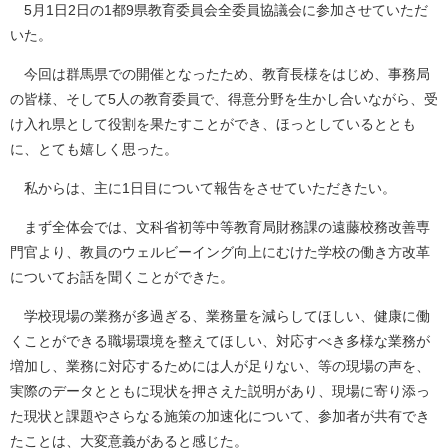
5月1日2日の1都9県教育委員会全委員協議会に参加させていただ
いた。
今回は群馬県での開催となったため、教育長様をはじめ、事務局
の皆様、そして5人の教育委員で、得意分野を生かし合いながら、受
け入れ県として役割を果たすことができ、ほっとしているととも
に、とても嬉しく思った。
私からは、主に1日目について報告をさせていただきたい。
まず全体会では、文科省初等中等教育局財務課の遠藤校務改善専
門官より、教員のウェルビーイング向上にむけた学校の働き方改革
についてお話を聞くことができた。
学校現場の業務が多過ぎる、業務量を減らしてほしい、健康に働
くことができる職場環境を整えてほしい、対応すべき多様な業務が
増加し、業務に対応するためには人が足りない、等の現場の声を、
実際のデータとともに現状を押さえた説明があり、現場に寄り添っ
た現状と課題やさらなる施策の加速化について、参加者が共有でき
たことは、大変意義があると感じた。