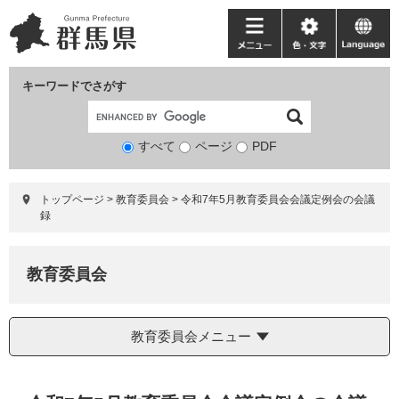
ペ
メ
ー
ニ
メ
色・
language
ジ
ュ
ニ
文
の
ー
ュ
字
キーワードでさがす
先
を
ー
頭
飛
で
ば
すべて
ページ
検
PDF
す。
し
索
て
対
本
トップページ
>
教育委員会
>
令和7年5月教育委員会会議定例会の会議
象
文
録
へ
教育委員会
教育委員会メニュー
本