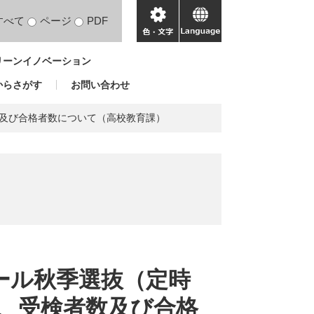
すべて
ページ
PDF
色・
language
文
リーンイノベーション
字
からさがす
お問い合わせ
及び合格者数について（高校教育課）
ール秋季選抜（定時
、受検者数及び合格