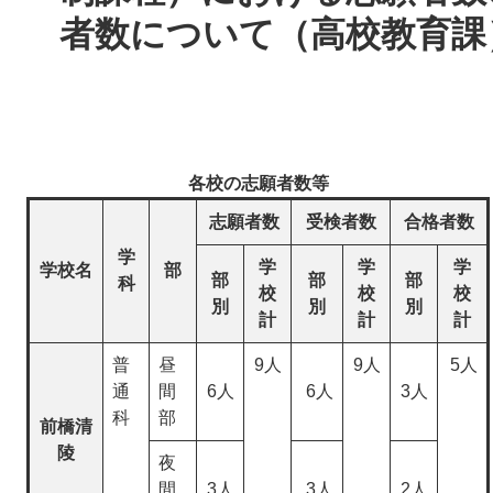
者数について（高校教育課
各校の志願者数等
志願者数
受検者数
合格者数
学
学
学
学
学校名
部
部
部
部
科
校
校
校
別
別
別
計
計
計
普
昼
9人
9人
5人
通
間
6人
6人
3人
科
部
前橋清
陵
夜
間
3人
3人
2人