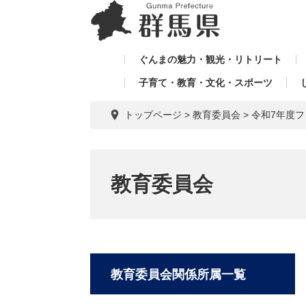
ペ
メ
メ
ー
ニ
ニ
ジ
ュ
ュ
の
ー
ぐんまの魅力・観光・リトリート
ー
先
を
子育て・教育・文化・スポーツ
を
頭
飛
飛
で
ば
トップページ
>
教育委員会
>
令和7年度
す。
し
ば
て
し
本
て
文
教育委員会
へ
教育委員会関係所属一覧