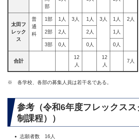
部
普
1部
1人
3人
1人
3人
1人
2人
太田フ
通
レック
2部
2人
2人
1人
科
ス
3部
0人
0人
0人
12
12
合計
7人
人
人
※ 各学校、各部の募集人員は若干名である。
参考（令和6年度フレックスス
制課程））
志願者数 16人