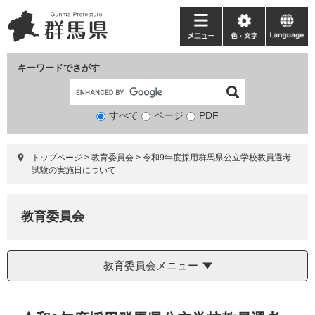
ペ
メ
ー
ニ
メ
色・
language
ジ
ュ
ニ
文
の
ー
ュ
字
キーワードでさがす
先
を
ー
頭
飛
で
ば
すべて
ページ
検
PDF
す。
し
索
て
対
本
トップページ
>
教育委員会
>
令和9年度採用群馬県公立学校教員選考
象
文
試験の実施日について
へ
教育委員会
教育委員会メニュー
本