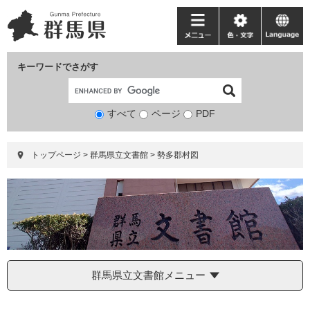
ペ
メ
ー
ニ
メ
色・
language
ジ
ュ
ニ
文
の
ー
ュ
字
キーワードでさがす
先
を
ー
頭
飛
で
ば
すべて
ページ
検
PDF
す。
し
索
て
対
本
トップページ
>
群馬県立文書館
>
勢多郡村図
象
文
へ
群馬県立文書館メニュー