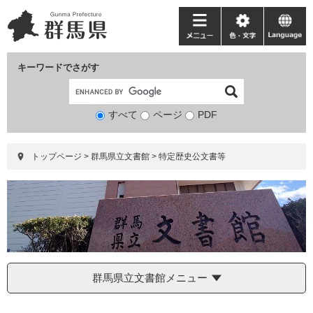
ペ
メ
ー
ニ
メ
色・
language
ジ
ュ
ニ
文
の
ー
ュ
字
キーワードでさがす
先
を
ー
頭
飛
で
ば
すべて
ページ
検
PDF
す。
し
索
て
対
本
トップページ
>
群馬県立文書館
>
特定歴史公文書等
象
文
へ
群馬県立文書館メニュー