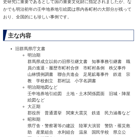
史研究に重要であるとして国の重要文化財に指定されましたが、な
かでも明治初年の壬申地券地引絵図は県内各町村の大部分が残って
おり、全国的にも珍しい事例です。
主な内容
旧群馬県庁文書
明治期
群馬県成立以前の旧県引継文書 知事事務引継書 職
員の進退・履歴市町村合併 市町村条例 秩父事件
山林慣例調書 聯合共進会 足尾鉱毒事件 鉄道 宗
教 学校創立 郡村誌 小字名調書
明治期地図など
壬申地券地引絵図 土地・土木関係図面 旧城・陣屋
絵図など
大正期
郡役所 普通選挙 関東大震災 鉄道 民力涵養など
昭和期
県庁舎・警察署等の建設 陸軍大演習 警防・罹災救
助 産業組合 水利組合 温泉 国民学校 県立公