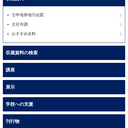
壬申地券地引絵図
古社寺調
おすすめ史料
収蔵資料の検索
講座
展示
学校への支援
刊行物