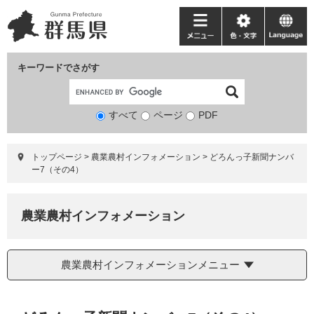
ペ
メ
ー
ニ
メ
色・
language
ジ
ュ
ニ
文
の
ー
ュ
字
キーワードでさがす
先
を
ー
頭
飛
で
ば
すべて
ページ
検
PDF
す。
し
索
て
対
本
トップページ
>
農業農村インフォメーション
>
どろんっ子新聞ナンバ
象
文
ー7（その4）
へ
農業農村インフォメーション
農業農村インフォメーションメニュー
本