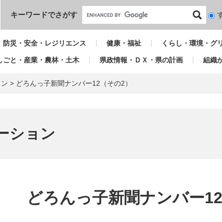
本文へ
キーワードでさがす
検
索
対
防災・安全・レジリエンス
健康・福祉
くらし・環境・グ
象
しごと・産業・農林・土木
県政情報・ＤＸ・県の計画
組織
ョン
>
どろんっ子新聞ナンバー12（その2）
ーション
本
文
どろんっ子新聞ナンバー12