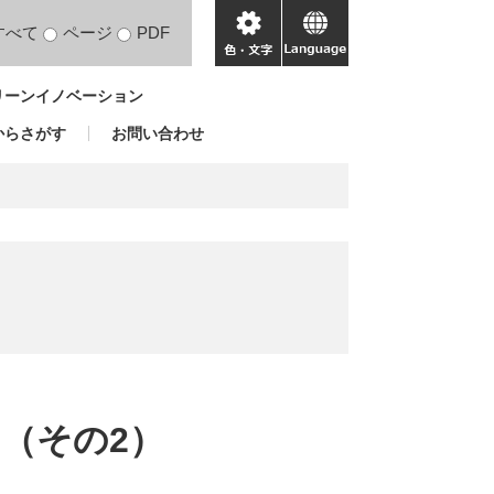
すべて
ページ
PDF
色・
language
文
リーンイノベーション
字
からさがす
お問い合わせ
（その2）