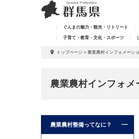
ペ
メ
メ
ー
ニ
ニ
ジ
ュ
ュ
の
ー
ぐんまの魅力・観光・リトリート
ー
先
を
子育て・教育・文化・スポーツ
を
頭
飛
飛
で
ば
トップページ
>
農業農村インフォメーシ
す。
し
ば
て
し
本
て
文
農業農村インフォメ
へ
農業農村整備ってなに？