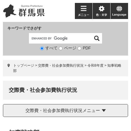
ペ
メ
ー
ニ
メ
色・
language
ジ
ュ
ニ
文
の
ー
ュ
字
キーワードでさがす
先
を
ー
頭
飛
で
ば
すべて
ページ
検
PDF
す。
し
索
て
対
本
トップページ
>
交際費・社会参加費執行状況
>
令和8年度
>
知事戦略
象
文
部
へ
交際費・社会参加費執行状況
交際費・社会参加費執行状況メニュー
本