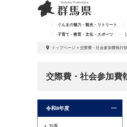
ペ
メ
メ
ー
ニ
ニ
ジ
ュ
ュ
の
ー
ぐんまの魅力・観光・リトリート
ー
先
を
子育て・教育・文化・スポーツ
を
頭
飛
飛
で
ば
トップページ
>
交際費・社会参加費執行
す。
し
ば
て
し
本
て
文
交際費・社会参加費
へ
令和8年度
知事