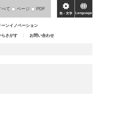
すべて
ページ
PDF
色・
language
文
リーンイノベーション
字
からさがす
お問い合わせ