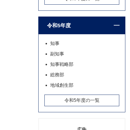
令和5年度
知事
副知事
知事戦略部
総務部
地域創生部
令和5年度の一覧
広告