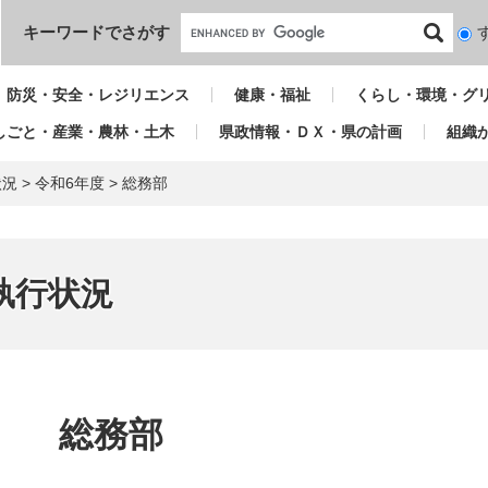
本文へ
キーワードでさがす
検
索
対
防災・安全・レジリエンス
健康・福祉
くらし・環境・グ
象
しごと・産業・農林・土木
県政情報・ＤＸ・県の計画
組織
状況
>
令和6年度
>
総務部
執行状況
本
文
総務部