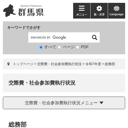
ペ
メ
ー
ニ
メ
色・
language
ジ
ュ
ニ
文
の
ー
ュ
字
キーワードでさがす
先
を
ー
頭
飛
で
ば
すべて
ページ
検
PDF
す。
し
索
て
対
本
トップページ
>
交際費・社会参加費執行状況
>
令和7年度
>
総務部
象
文
へ
交際費・社会参加費執行状況
交際費・社会参加費執行状況メニュー
本
総務部
文