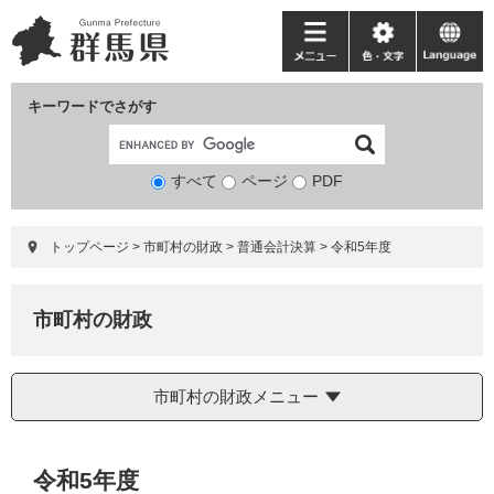
ペ
メ
ー
ニ
メ
色・
language
ジ
ュ
ニ
文
の
ー
ュ
字
キーワードでさがす
先
を
ー
頭
飛
で
ば
すべて
ページ
検
PDF
す。
し
索
て
対
本
トップページ
>
市町村の財政
>
普通会計決算
>
令和5年度
象
文
へ
市町村の財政
市町村の財政メニュー
本
令和5年度
文