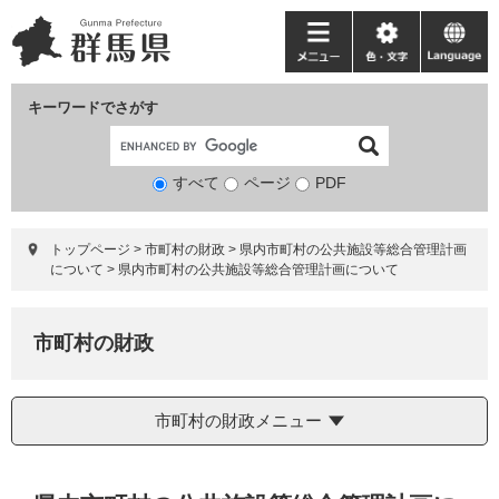
ペ
メ
ー
ニ
メ
色・
language
ジ
ュ
ニ
文
の
ー
ュ
字
キーワードでさがす
先
を
ー
頭
飛
で
ば
すべて
ページ
検
PDF
す。
し
索
て
対
本
トップページ
>
市町村の財政
>
県内市町村の公共施設等総合管理計画
象
文
について
>
県内市町村の公共施設等総合管理計画について
へ
市町村の財政
市町村の財政メニュー
本