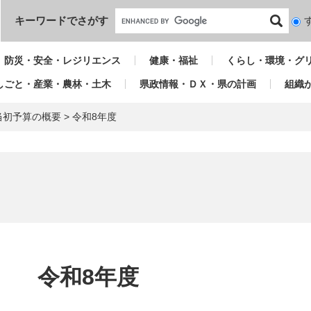
本文へ
キーワードでさがす
検
索
対
防災・安全・レジリエンス
健康・福祉
くらし・環境・グ
象
しごと・産業・農林・土木
県政情報・ＤＸ・県の計画
組織
当初予算の概要
>
令和8年度
本
文
令和8年度