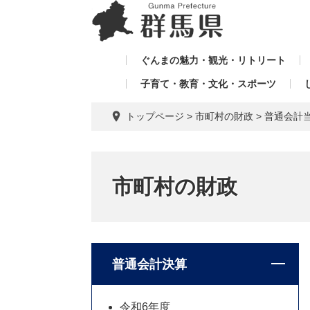
ペ
メ
メ
ー
ニ
ニ
ジ
ュ
ュ
の
ー
ぐんまの魅力・観光・リトリート
ー
先
を
子育て・教育・文化・スポーツ
を
頭
飛
飛
で
ば
トップページ
>
市町村の財政
>
普通会計
す。
し
ば
て
し
本
て
文
市町村の財政
へ
普通会計決算
令和6年度