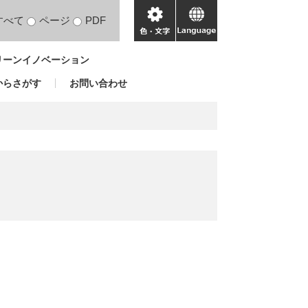
すべて
ページ
PDF
色・
language
文
リーンイノベーション
字
からさがす
お問い合わせ