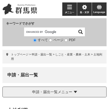
ペ
メ
ー
ニ
メ
色・
language
ジ
ュ
ニ
文
の
ー
ュ
字
キーワードでさがす
先
を
ー
頭
飛
で
ば
すべて
ページ
検
PDF
す。
し
索
て
対
本
トップページ
>
申請・届出一覧
>
しごと・産業・農林・土木
>
土地利
象
文
用
へ
申請・届出一覧
申請・届出一覧メニュー
本