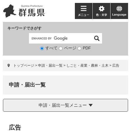
ペ
メ
ー
ニ
メ
色・
language
ジ
ュ
ニ
文
の
ー
ュ
字
キーワードでさがす
先
を
ー
頭
飛
で
ば
すべて
ページ
検
PDF
す。
し
索
て
対
本
トップページ
>
申請・届出一覧
>
しごと・産業・農林・土木
>
広告
象
文
へ
申請・届出一覧
申請・届出一覧メニュー
本
広告
文