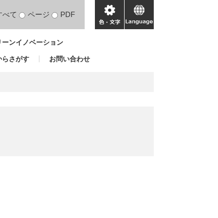
すべて
ページ
PDF
色・
language
文
リーンイノベーション
字
からさがす
お問い合わせ