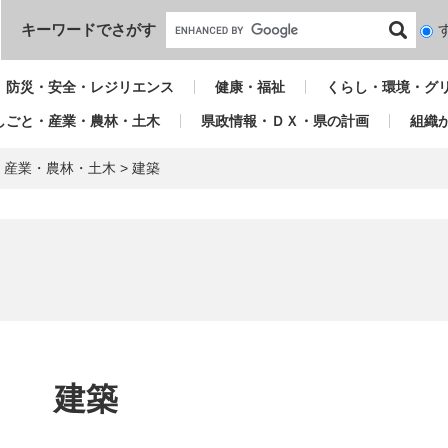
本文へ
キーワードでさがす
検
索
対
防災・安全・レジリエンス
健康・福祉
くらし・環境・グ
象
しごと・産業・農林・土木
県政情報・ＤＸ・県の計画
組織
・産業・農林・土木
>
建築
本
文
建築