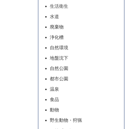
生活衛生
水道
廃棄物
浄化槽
自然環境
地盤沈下
自然公園
都市公園
温泉
食品
動物
野生動物・狩猟