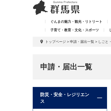
ペ
メ
メ
ー
ニ
ニ
ジ
ュ
ュ
の
ー
ぐんまの魅力・観光・リトリート
ー
先
を
子育て・教育・文化・スポーツ
を
頭
飛
飛
で
ば
トップページ
>
申請・届出一覧
>
しごと
す。
し
ば
て
し
本
て
文
申請・届出一覧
へ
防災・安全・レジリエン
ス