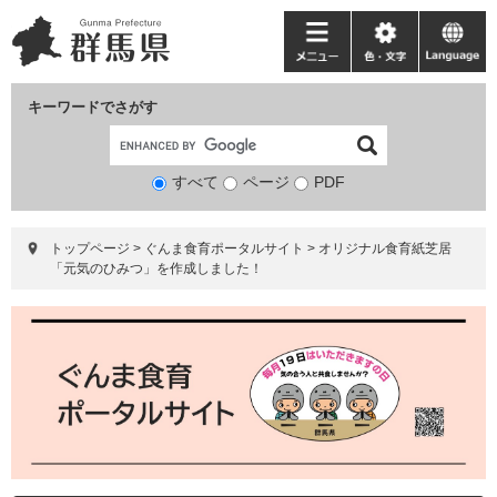
ペ
メ
ー
ニ
メ
色・
language
ジ
ュ
ニ
文
の
ー
ュ
字
キーワードでさがす
先
を
ー
頭
飛
で
ば
すべて
ページ
検
PDF
す。
し
索
て
対
本
トップページ
>
ぐんま食育ポータルサイト
>
オリジナル食育紙芝居
象
文
「元気のひみつ」を作成しました！
へ