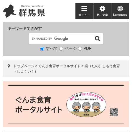
ペ
メ
ー
ニ
メ
色・
language
ジ
ュ
ニ
文
の
ー
ュ
字
キーワードでさがす
先
を
ー
頭
飛
で
ば
すべて
ページ
検
PDF
す。
し
索
て
対
本
トップページ
>
ぐんま食育ポータルサイト
>
楽（たの）しもう食育
象
文
（しょくいく）
へ