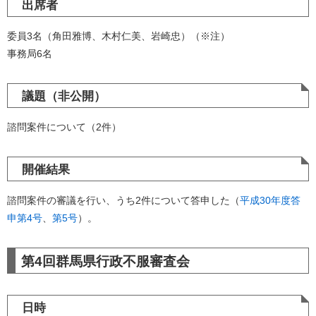
出席者
委員3名（角田雅博、木村仁美、岩崎忠）（※注）
事務局6名
議題（非公開）
諮問案件について（2件）
開催結果
諮問案件の審議を行い、うち2件について答申した（
平成30年度答
申第4号
、
第5号
）。
第4回群馬県行政不服審査会
日時