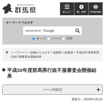
ペ
メ
ー
ニ
メ
色・
language
ジ
ュ
ニ
文
の
ー
ュ
字
キーワードでさがす
先
を
ー
頭
飛
で
ば
すべて
ページ
検
PDF
す。
し
索
て
対
本
トップページ
>
組織からさがす
>
総務部
>
総務課
>
平成30年度群馬県
象
文
行政不服審査会開催結果
へ
本
平成30年度群馬県行政不服審査会開催結
文
果
ページ内目次
更新日：2019年4月2日