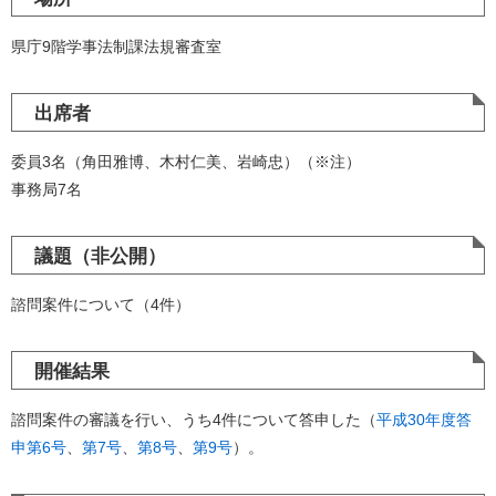
県庁9階学事法制課法規審査室
出席者
委員3名（角田雅博、木村仁美、岩崎忠）（※注）
事務局7名
議題（非公開）
諮問案件について（4件）
開催結果
諮問案件の審議を行い、うち4件について答申した（
平成30年度答
申第6号
、
第7号
、
第8号
、
第9号
）。