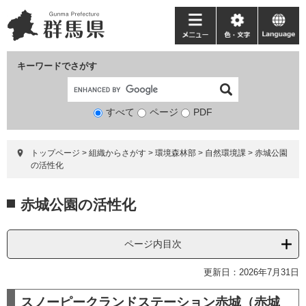
ペ
メ
ー
ニ
メ
色・
language
ジ
ュ
ニ
文
の
ー
ュ
字
キーワードでさがす
先
を
ー
頭
飛
で
ば
すべて
ページ
検
PDF
す。
し
索
て
対
本
トップページ
>
組織からさがす
>
環境森林部
>
自然環境課
>
赤城公園
象
文
の活性化
へ
本
赤城公園の活性化
文
ページ内目次
更新日：2026年7月31日
スノーピークランドステーション赤城（赤城