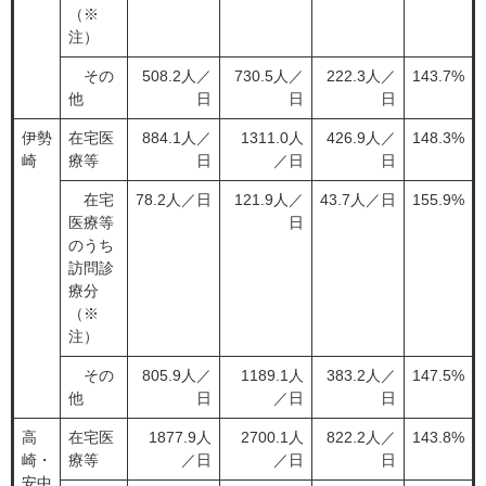
（※
注）
その
508.2人／
730.5人／
222.3人／
143.7%
他
日
日
日
伊勢
在宅医
884.1人／
1311.0人
426.9人／
148.3%
崎
療等
日
／日
日
在宅
78.2人／日
121.9人／
43.7人／日
155.9%
医療等
日
のうち
訪問診
療分
（※
注）
その
805.9人／
1189.1人
383.2人／
147.5%
他
日
／日
日
高
在宅医
1877.9人
2700.1人
822.2人／
143.8%
崎・
療等
／日
／日
日
安中