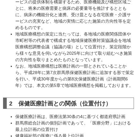
ービスの提供体制を構築するため、医療機能及び構想区域ご
とに、将来の医療需要と病床の必要量等を推計するととも
に、病床の機能分化と連携、受け皿となる在宅医療・介護サ
ービスの充実など、地域の実情に応じた施策の方向性等を定
めるものです。
地域医療構想の策定に当たっては、各地域の医療関係団体や
市町村等の代表者で構成する地域保健医療対策協議会を地域
医療構想調整会議（協議の場）として位置付け、策定段階か
ら様々な意見を伺いながら2025年に向けて取り組むべき施策
の方向性を取りまとめたものとなっています。
なお、地域医療構想は医療計画の一部とされていることか
ら、平成28年に第7次群馬県保健医療計画に追加する形で策定
を行い、平成30年度からの第8次保健医療計画（計画期間6
年）では、本文の第5章で地域医療構想を掲載しております。
2 保健医療計画との関係（位置付け）
保健医療計画は、医療法第30条の4に基づく都道府県計画
群馬県総合計画の個別計画であって、「医療分野」における
最上位計画の位置付け
健康福祉部の医療に係る最上位計画