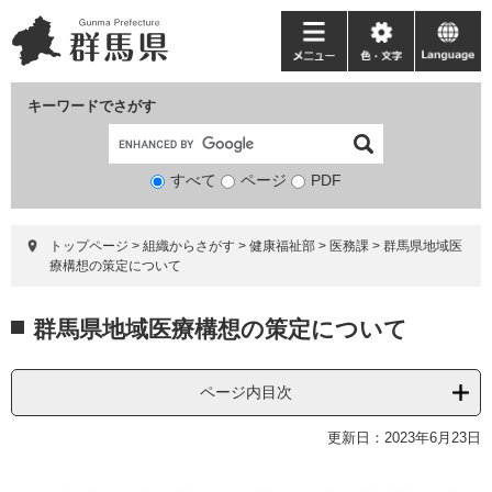
ペ
メ
ー
ニ
メ
色・
language
ジ
ュ
ニ
文
の
ー
ュ
字
キーワードでさがす
先
を
ー
頭
飛
で
ば
すべて
ページ
検
PDF
す。
し
索
て
対
本
トップページ
>
組織からさがす
>
健康福祉部
>
医務課
>
群馬県地域医
象
文
療構想の策定について
へ
本
群馬県地域医療構想の策定について
文
ページ内目次
更新日：2023年6月23日