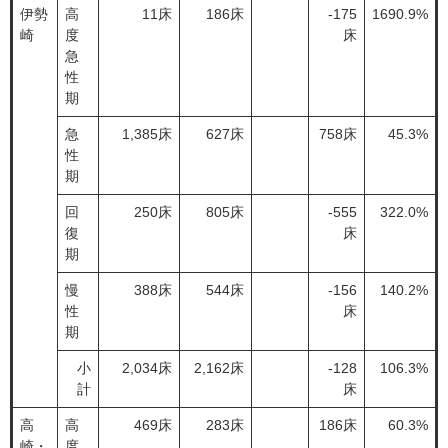
伊勢
高
11床
186床
-175
1690.9%
崎
度
床
急
性
期
急
1,385床
627床
758床
45.3%
性
期
回
250床
805床
-555
322.0%
復
床
期
慢
388床
544床
-156
140.2%
性
床
期
小
2,034床
2,162床
-128
106.3%
計
床
高
高
469床
283床
186床
60.3%
崎・
度