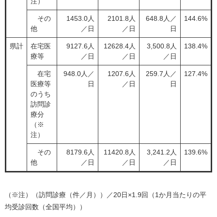
注）
その
1453.0人
2101.8人
648.8人／
144.6%
他
／日
／日
日
県計
在宅医
9127.6人
12628.4人
3,500.8人
138.4%
療等
／日
／日
／日
在宅
948.0人／
1207.6人
259.7人／
127.4%
医療等
日
／日
日
のうち
訪問診
療分
（※
注）
その
8179.6人
11420.8人
3,241.2人
139.6%
他
／日
／日
／日
（※注）（訪問診療（件／月））／20日×1.9回（1か月当たりの平
均受診回数（全国平均））