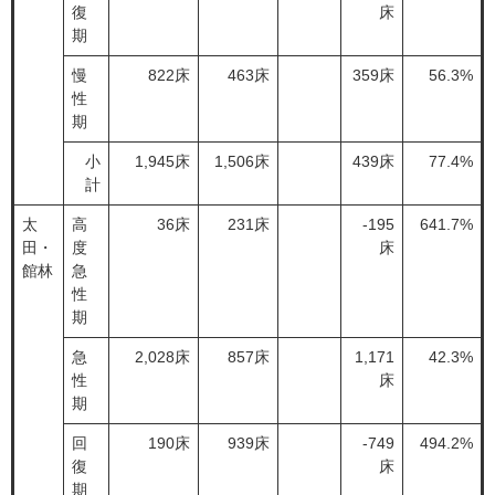
復
床
期
慢
822床
463床
359床
56.3%
性
期
小
1,945床
1,506床
439床
77.4%
計
太
高
36床
231床
-195
641.7%
田・
度
床
館林
急
性
期
急
2,028床
857床
1,171
42.3%
性
床
期
回
190床
939床
-749
494.2%
復
床
期