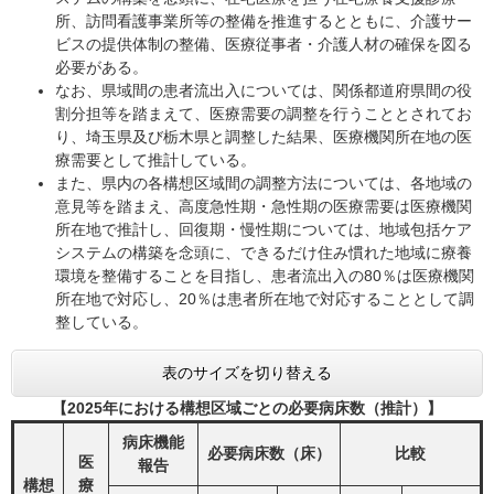
所、訪問看護事業所等の整備を推進するとともに、介護サー
ビスの提供体制の整備、医療従事者・介護人材の確保を図る
必要がある。
なお、県域間の患者流出入については、関係都道府県間の役
割分担等を踏まえて、医療需要の調整を行うこととされてお
り、埼玉県及び栃木県と調整した結果、医療機関所在地の医
療需要として推計している。
また、県内の各構想区域間の調整方法については、各地域の
意見等を踏まえ、高度急性期・急性期の医療需要は医療機関
所在地で推計し、回復期・慢性期については、地域包括ケア
システムの構築を念頭に、できるだけ住み慣れた地域に療養
環境を整備することを目指し、患者流出入の80％は医療機関
所在地で対応し、20％は患者所在地で対応することとして調
整している。
表のサイズを切り替える
【2025年における構想区域ごとの必要病床数（推計）】
病床機能
必要病床数（床）
比較
医
報告
構想
療