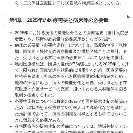
ら、二次保健医療圏と同じ10圏域を構想区域としている。
第4章 2025年の医療需要と病床等の必要量
2025年における病床の機能区分ごとの医療需要（推計入院患
者数）や、病床の必要量（必要病床数）などを推計。
病床の必要量（必要病床数）については、高度急性期・急性
期・回復期・慢性期の医療機能及び構想区域ごとに推計。ま
た、受け皿となる在宅医療の必要量についても併せて推計。
地域医療構想は、団塊の世代が75歳以上になる2025年に向け
て、限られた医療資源を効果的に活用するため、医療需要の
推移等を踏まえ将来のあるべき医療提供体制の構築のため、
地域の実情に応じ、病床の機能分化と連携、受け皿となる在
宅医療・介護サービスの充実、担い手となる人材確保を図る
取組を推進するもの。
必要病床数については将来のあるべき医療提供体制の構築の
ため、現状の患者受療動向や将来人口の高齢化などを基にし
た推計値であって、病床の削減を目標とするものではないこ
とに留意する必要がある。
在宅医療等の提供体制の整備に当たっては、地域包括ケアシ
ステムの構築を念頭に、在宅医療を担う在宅療養支援診療