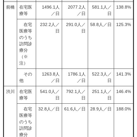
前橋
在宅医
1496.1人
2077.2人
581.1人／
138.8%
療等
／日
／日
日
在宅
232.2人／
291.0人／
58.8人／日
125.3%
医療等
日
日
のうち
訪問診
療分
（※
注）
その
1263.8人
1786.1人
522.3人／
141.3%
他
／日
／日
日
渋川
在宅医
541.0人／
792.1人／
251.1人／
146.4%
療等
日
日
日
在宅
32.8人／日
61.6人／日
28.9人／日
188.0%
医療等
のうち
訪問診
療分