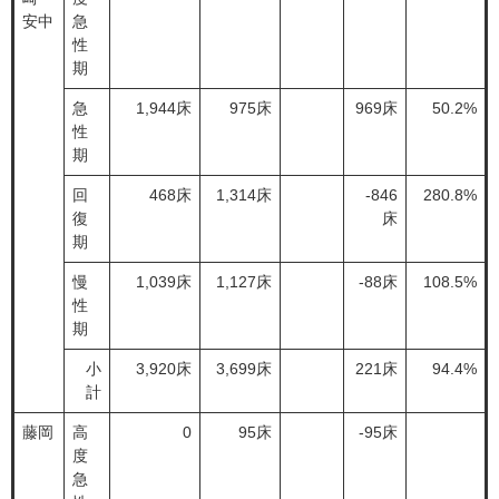
安中
急
性
期
急
1,944床
975床
969床
50.2%
性
期
回
468床
1,314床
-846
280.8%
復
床
期
慢
1,039床
1,127床
-88床
108.5%
性
期
小
3,920床
3,699床
221床
94.4%
計
藤岡
高
0
95床
-95床
度
急