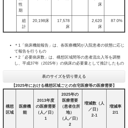
性
床
期
総
20,198床
17,578
2,620
87.0%
計
床
床
＊1「病床機能報告」は、各医療機関が入院患者の状態に応じ
て報告を行うもの
＊2「必要病床数」は、構想区域間等の患者流出入等を調整
し、平成37年（2025年）の病床の必要量として推計したもの
表のサイズを切り替える
【2025年における構想区域ごとの在宅医療等の医療需要】
2025年の
2013年度
医療需要
増減数（人
構想
医療機
の医療需要
（患者住所
増減率
／日）
区域
能
（人／日）
地）
2/1
2-1
1
（人／日）
2