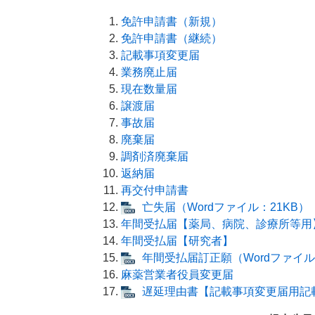
免許申請書（新規）
免許申請書（継続）
記載事項変更届
業務廃止届
現在数量届
譲渡届
事故届
廃棄届
調剤済廃棄届
返納届
再交付申請書
亡失届（Wordファイル：21KB）
年間受払届【薬局、病院、診療所等用
年間受払届【研究者】
年間受払届訂正願（Wordファイル
麻薬営業者役員変更届
遅延理由書【記載事項変更届用記載