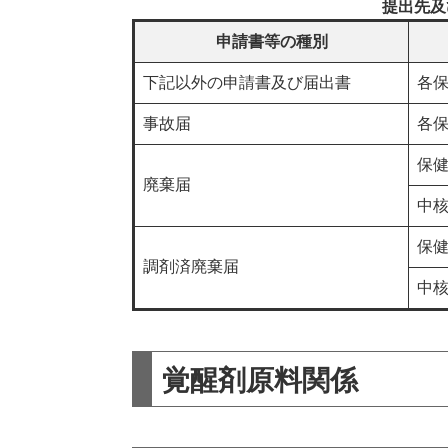
提出先及
申請書等の種別
下記以外の申請書及び届出書
各
事故届
各
保
廃棄届
中
保
調剤済廃棄届
中
覚醒剤原料関係