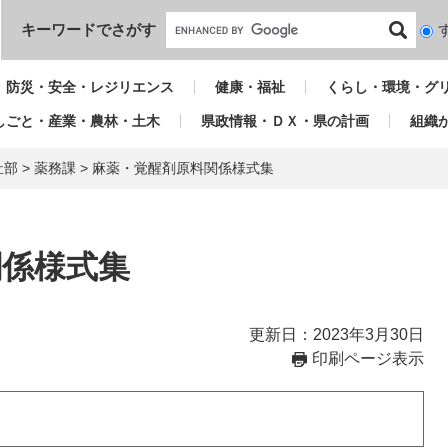
本文へ
キーワードでさがす
検
索
対
防災・安全・レジリエンス
健康・福祉
くらし・環境・グ
象
しごと・産業・農林・土木
県政情報・ＤＸ・県の計画
組織
祉部
>
薬務課
>
麻薬・覚醒剤原料関係様式集
関係様式集
更新日：2023年3月30日
印刷ページ表示