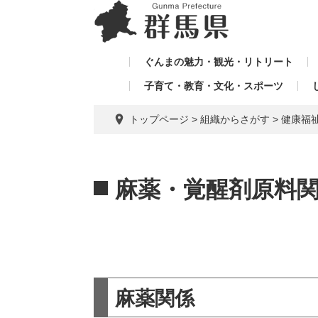
ペ
メ
メ
ー
ニ
ニ
ジ
ュ
ュ
の
ー
ぐんまの魅力・観光・リトリート
ー
先
を
子育て・教育・文化・スポーツ
を
頭
飛
飛
で
ば
トップページ
>
組織からさがす
>
健康福
す。
し
ば
て
し
本
本
て
文
文
麻薬・覚醒剤原料
へ
麻薬関係