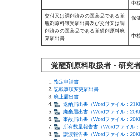
中
交付又は調剤済みの医薬品である覚
保
醒剤原料譲受届出書及び交付又は調
剤済みの医薬品である覚醒剤原料廃
中
棄届出書
覚醒剤原料取扱者・研究
指定申請書
記載事項変更届出書
廃止届出書
返納届出書（Wordファイル：21K
廃棄届出書（Wordファイル：20K
事故届出書（Wordファイル：20K
所有数量報告書（Wordファイル：
譲渡報告書（Wordファイル：20K