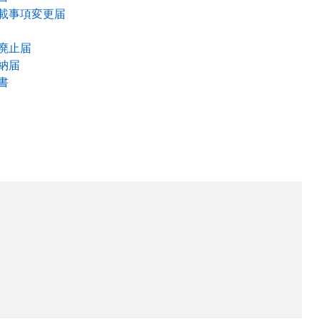
載事項変更届
廃止届
納届
書