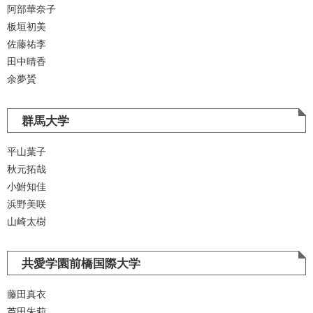
阿部華奈子
板垣初美
佐藤祐李
田中晴香
余夢贇
群馬大学
平山葉子
秋元拓哉
小鮒知佳
浜野美咲
山崎太樹
共愛学園前橋国際大学
藤田真衣
芦田朱莉