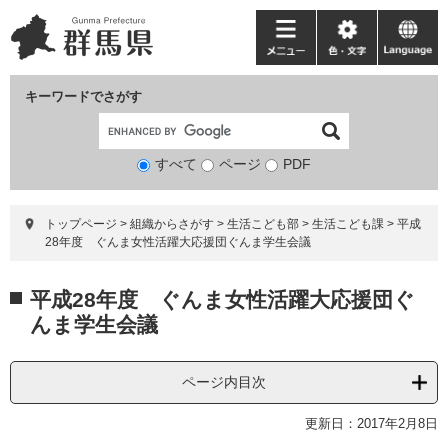
ペ
メ
ー
ニ
メ
色・
language
ジ
ュ
ニ
文
の
ー
ュ
字
キーワードでさがす
先
を
ー
頭
飛
で
ば
すべて
ページ
検
PDF
す。
し
索
て
対
本
トップページ
>
組織からさがす
>
生活こども部
>
生活こども課
>
平成
象
文
28年度 ぐんま女性活躍大応援団ぐんま学生会議
へ
本
平成28年度 ぐんま女性活躍大応援団ぐ
文
んま学生会議
ページ内目次
更新日：2017年2月8日