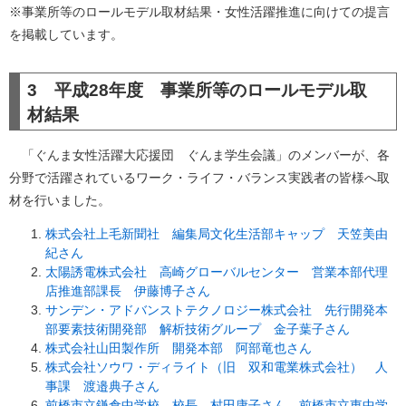
※事業所等のロールモデル取材結果・女性活躍推進に向けての提言
を掲載しています。
3 平成28年度 事業所等のロールモデル取
材結果
「ぐんま女性活躍大応援団 ぐんま学生会議」のメンバーが、各
分野で活躍されているワーク・ライフ・バランス実践者の皆様へ取
材を行いました。
株式会社上毛新聞社 編集局文化生活部キャップ 天笠美由
紀さん
太陽誘電株式会社 高崎グローバルセンター 営業本部代理
店推進部課長 伊藤博子さん
サンデン・アドバンストテクノロジー株式会社 先行開発本
部要素技術開発部 解析技術グループ 金子葉子さん
株式会社山田製作所 開発本部 阿部竜也さん
株式会社ソウワ・ディライト（旧 双和電業株式会社） 人
事課 渡邉典子さん
前橋市立鎌倉中学校 校長 村田康子さん、前橋市立東中学