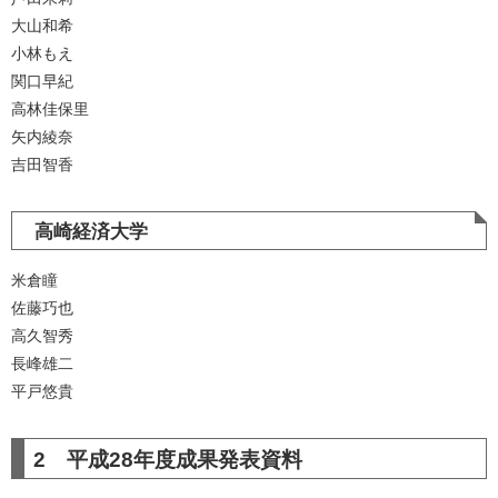
大山和希
小林もえ
関口早紀
高林佳保里
矢内綾奈
吉田智香
高崎経済大学
米倉瞳
佐藤巧也
高久智秀
長峰雄二
平戸悠貴
2 平成28年度成果発表資料