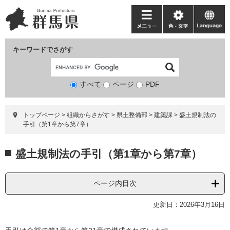
ペ
メ
ー
ニ
メ
色・
language
ジ
ュ
ニ
文
の
ー
ュ
字
キーワードでさがす
先
を
ー
頭
飛
で
ば
すべて
ページ
検
PDF
す。
し
索
て
対
本
トップページ
>
組織からさがす
>
県土整備部
>
建築課
>
盛土規制法の
象
文
手引（第1章から第7章）
へ
本
盛土規制法の手引（第1章から第7章）
文
ページ内目次
更新日：2026年3月16日