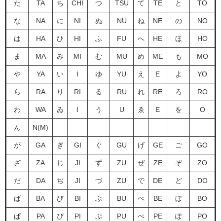
た
TA
ち
CHI
つ
TSU
て
TE
と
TO
な
NA
に
NI
ぬ
NU
ね
NE
の
NO
は
HA
ひ
HI
ふ
FU
へ
HE
ほ
HO
ま
MA
み
MI
む
MU
め
ME
も
MO
や
YA
い
I
ゆ
YU
え
E
よ
YO
ら
RA
り
RI
る
RU
れ
RE
ろ
RO
わ
WA
ゐ
I
う
U
ゑ
E
を
O
ん
N(M)
が
GA
ぎ
GI
ぐ
GU
げ
GE
ご
GO
ざ
ZA
じ
JI
ず
ZU
ぜ
ZE
ぞ
ZO
だ
DA
ぢ
JI
づ
ZU
で
DE
ど
DO
ば
BA
び
BI
ぶ
BU
べ
BE
ぼ
BO
ぱ
PA
ぴ
PI
ぷ
PU
ぺ
PE
ぽ
PO