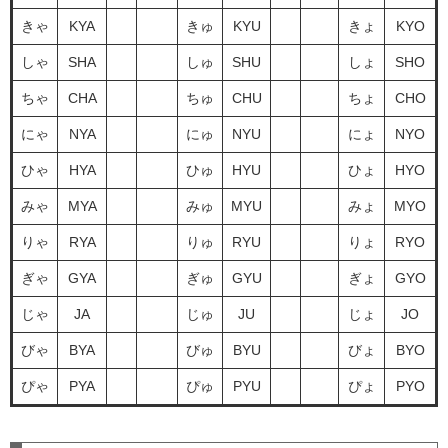
きゃ
KYA
きゅ
KYU
きょ
KYO
しゃ
SHA
しゅ
SHU
しょ
SHO
ちゃ
CHA
ちゅ
CHU
ちょ
CHO
にゃ
NYA
にゅ
NYU
にょ
NYO
ひゃ
HYA
ひゅ
HYU
ひょ
HYO
みゃ
MYA
みゅ
MYU
みょ
MYO
りゃ
RYA
りゅ
RYU
りょ
RYO
ぎゃ
GYA
ぎゅ
GYU
ぎょ
GYO
じゃ
JA
じゅ
JU
じょ
JO
びゃ
BYA
びゅ
BYU
びょ
BYO
ぴゃ
PYA
ぴゅ
PYU
ぴょ
PYO