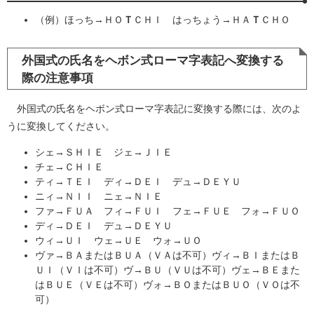
（例）ほっち→ＨＯ
Ｔ
ＣＨＩ はっちょう→ＨＡ
Ｔ
ＣＨＯ
外国式の氏名をヘボン式ローマ字表記へ変換する
際の注意事項
外国式の氏名をヘボン式ローマ字表記に変換する際には、次のよ
うに変換してください。
シェ→ＳＨＩＥ ジェ→ＪＩＥ
チェ→ＣＨＩＥ
ティ→ＴＥＩ ディ→ＤＥＩ デュ→ＤＥＹＵ
ニィ→ＮＩＩ ニェ→ＮＩＥ
ファ→ＦＵＡ フィ→ＦＵＩ フェ→ＦＵＥ フォ→ＦＵＯ
ディ→ＤＥＩ デュ→ＤＥＹＵ
ウィ→ＵＩ ウェ→ＵＥ ウォ→ＵＯ
ヴァ→ＢＡまたはＢＵＡ（ＶＡは不可）ヴィ→ＢＩまたはＢ
ＵＩ（ＶＩは不可）ヴ→ＢＵ（ＶＵは不可）ヴェ→ＢＥまた
はＢＵＥ（ＶＥは不可）ヴォ→ＢＯまたはＢＵＯ（ＶＯは不
可）