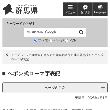
ペ
メ
ー
ニ
メ
色・
language
ジ
ュ
ニ
文
の
ー
ュ
字
キーワードでさがす
先
を
ー
頭
飛
で
ば
すべて
ページ
検
PDF
す。
し
索
て
対
本
トップページ
>
組織からさがす
>
知事戦略部
>
地域外交課
>
ヘボン式
象
文
ローマ字表記
へ
本
ヘボン式ローマ字表記
文
ページ内目次
更新日：2025年4月1日