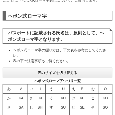
ここでは、ヘボン式ローマ字表記について、ご案内します。
ヘボン式ローマ字
パスポートに記載される氏名は、原則として、ヘ
ボン式ローマ字となります。
ヘボン式ローマ字の綴り方は、下の表を参考にしてくださ
い。
表の下の注意事項もご覧ください。
表のサイズを切り替える
ヘボン式ローマ字つづり一覧
あ
A
い
I
う
U
え
E
お
O
か
KA
き
KI
く
KU
け
KE
こ
KO
さ
SA
し
SHI
す
SU
せ
SE
そ
SO