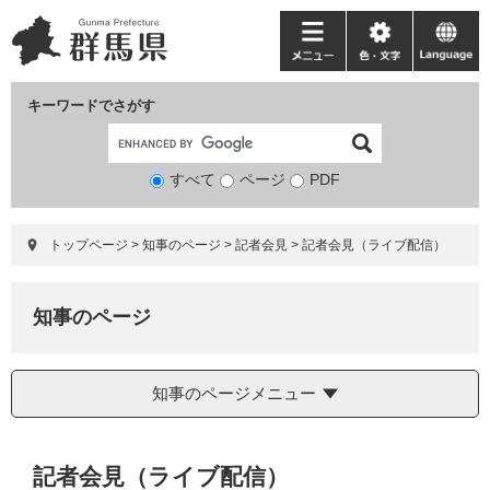
ペ
メ
ー
ニ
メ
色・
language
ジ
ュ
ニ
文
の
ー
ュ
字
キーワードでさがす
先
を
ー
頭
飛
で
ば
すべて
ページ
検
PDF
す。
し
索
て
対
本
トップページ
>
知事のページ
>
記者会見
>
記者会見（ライブ配信）
象
文
へ
知事のページ
知事のページメニュー
本
記者会見（ライブ配信）
文