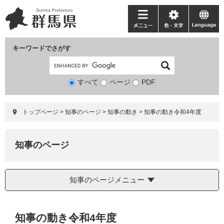
ペ
メ
ー
ニ
メ
色・
language
ジ
ュ
ニ
文
の
ー
ュ
字
キーワードでさがす
先
を
ー
頭
飛
で
ば
すべて
ページ
検
PDF
す。
し
索
て
対
本
トップページ
>
知事のページ
>
知事の動き
>
知事の動き令和4年度
象
文
へ
知事のページ
知事のページメニュー
本
知事の動き令和4年度
文