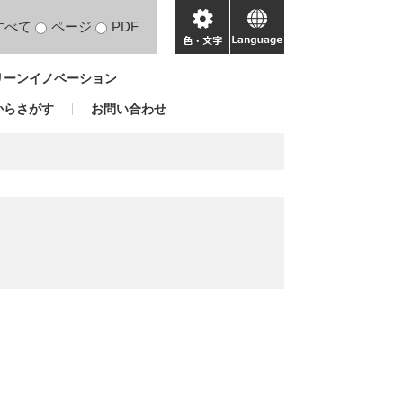
すべて
ページ
PDF
色・
language
文
リーンイノベーション
字
からさがす
お問い合わせ