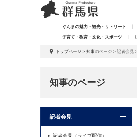
ペ
メ
メ
ー
ニ
ニ
ジ
ュ
ュ
の
ー
ぐんまの魅力・観光・リトリート
ー
先
を
子育て・教育・文化・スポーツ
を
頭
飛
飛
で
ば
トップページ
>
知事のページ
>
記者会見
す。
し
ば
て
し
本
て
文
知事のページ
へ
記者会見
記者会見（ライブ配信）