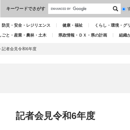
本文へ
キーワードでさがす
検
索
対
防災・安全・レジリエンス
健康・福祉
くらし・環境・グ
象
しごと・産業・農林・土木
県政情報・ＤＸ・県の計画
組織
>
記者会見令和6年度
本
文
記者会見令和6年度