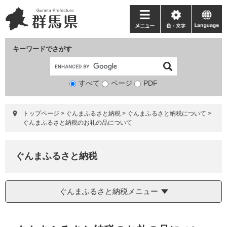
ペ
メ
ー
ニ
メ
色・
language
ジ
ュ
ニ
文
の
ー
ュ
字
キーワードでさがす
先
を
ー
頭
飛
で
ば
すべて
ページ
検
PDF
す。
し
索
て
対
本
トップページ
>
ぐんまふるさと納税
>
ぐんまふるさと納税について
>
象
文
ぐんまふるさと納税のお礼の品について
へ
ぐんまふるさと納税
ぐんまふるさと納税メニュー
本