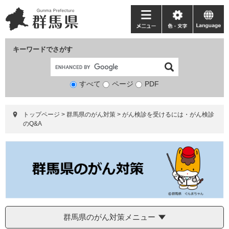
ペ
メ
ー
ニ
メ
色・
language
ジ
ュ
ニ
文
の
ー
ュ
字
キーワードでさがす
先
を
ー
頭
飛
で
ば
すべて
ページ
検
PDF
す。
し
索
て
対
本
トップページ
>
群馬県のがん対策
>
がん検診を受けるには・がん検診
象
文
のQ&A
へ
群馬県のがん対策メニュー