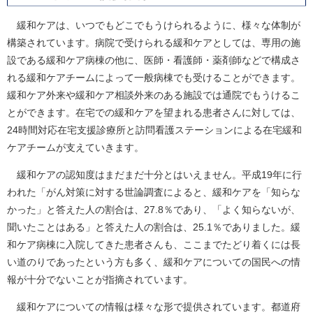
緩和ケアは、いつでもどこでもうけられるように、様々な体制が
構築されています。病院で受けられる緩和ケアとしては、専用の施
設である緩和ケア病棟の他に、医師・看護師・薬剤師などで構成さ
れる緩和ケアチームによって一般病棟でも受けることができます。
緩和ケア外来や緩和ケア相談外来のある施設では通院でもうけるこ
とができます。在宅での緩和ケアを望まれる患者さんに対しては、
24時間対応在宅支援診療所と訪問看護ステーションによる在宅緩和
ケアチームが支えていきます。
緩和ケアの認知度はまだまだ十分とはいえません。平成19年に行
われた「がん対策に対する世論調査によると、緩和ケアを「知らな
かった」と答えた人の割合は、27.8％であり、「よく知らないが、
聞いたことはある」と答えた人の割合は、25.1％でありました。緩
和ケア病棟に入院してきた患者さんも、ここまでたどり着くには長
い道のりであったという方も多く、緩和ケアについての国民への情
報が十分でないことが指摘されています。
緩和ケアについての情報は様々な形で提供されています。都道府