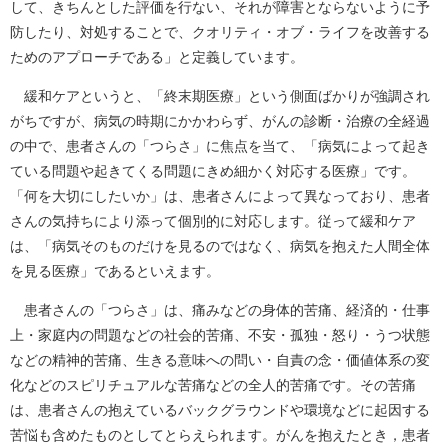
して、きちんとした評価を行ない、それが障害とならないように予
防したり、対処することで、クオリティ・オブ・ライフを改善する
ためのアプローチである」と定義しています。
緩和ケアというと、「終末期医療」という側面ばかりが強調され
がちですが、病気の時期にかかわらず、がんの診断・治療の全経過
の中で、患者さんの「つらさ」に焦点を当て、「病気によって起き
ている問題や起きてくる問題にきめ細かく対応する医療」です。
「何を大切にしたいか」は、患者さんによって異なっており、患者
さんの気持ちにより添って個別的に対応します。従って緩和ケア
は、「病気そのものだけを見るのではなく、病気を抱えた人間全体
を見る医療」であるといえます。
患者さんの「つらさ」は、痛みなどの身体的苦痛、経済的・仕事
上・家庭内の問題などの社会的苦痛、不安・孤独・怒り・うつ状態
などの精神的苦痛、生きる意味への問い・自責の念・価値体系の変
化などのスピリチュアルな苦痛などの全人的苦痛です。その苦痛
は、患者さんの抱えているバックグラウンドや環境などに起因する
苦悩も含めたものとしてとらえられます。がんを抱えたとき，患者