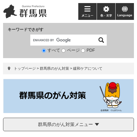
ペ
メ
ー
ニ
メ
色・
language
ジ
ュ
ニ
文
の
ー
ュ
字
キーワードでさがす
先
を
ー
頭
飛
で
ば
すべて
ページ
検
PDF
す。
し
索
て
対
本
トップページ
>
群馬県のがん対策
>
緩和ケアについて
象
文
へ
群馬県のがん対策メニュー