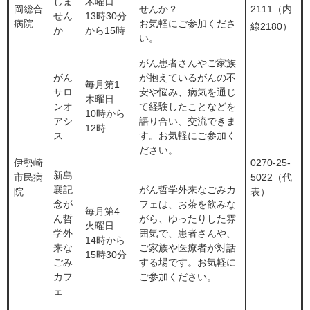
しま
木曜日
岡総合
せんか？
2111（内
せん
13時30分
病院
お気軽にご参加くださ
線2180）
か
から15時
い。
がん患者さんやご家族
がん
が抱えているがんの不
毎月第1
サロ
安や悩み、病気を通じ
木曜日
ンオ
て経験したことなどを
10時から
アシ
語り合い、交流できま
12時
ス
す。お気軽にご参加く
ださい。
伊勢崎
0270-25-
新島
市民病
5022（代
襄記
がん哲学外来なごみカ
院
表）
念が
フェは、お茶を飲みな
毎月第4
ん哲
がら、ゆったりした雰
火曜日
学外
囲気で、患者さんや、
14時から
来な
ご家族や医療者が対話
15時30分
ごみ
する場です。お気軽に
カフ
ご参加ください。
ェ