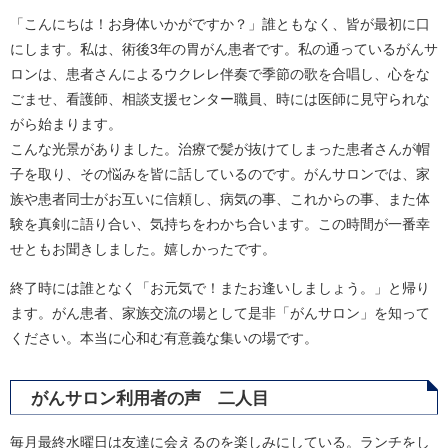
「こんにちは！お身体いかがですか？」誰ともなく、皆が最初に口
にします。私は、術後3年の胃がん患者です。私の通っているがんサ
ロンは、患者さんによるウクレレ伴奏で季節の歌を合唱し、心をな
ごませ、看護師、相談支援センター職員、時には医師に見守られな
がら始まります。
こんな光景がありました。治療で髪が抜けてしまった患者さんが帽
子を取り、その悩みを皆に話しているのです。がんサロンでは、家
族や患者同士がお互いに信頼し、病気の事、これからの事、また体
験を真剣に語り合い、気持ちをわかち合います。この時間が一番幸
せともお聞きしました。嬉しかったです。
終了時には誰となく「お元気で！またお逢いしましょう。」と帰り
ます。がん患者、家族交流の場として是非「がんサロン」を知って
ください。本当に心和む有意義な集いの場です。
がんサロン利用者の声 二人目
毎月最終水曜日は友達に会えるのを楽しみにしている。ランチをし