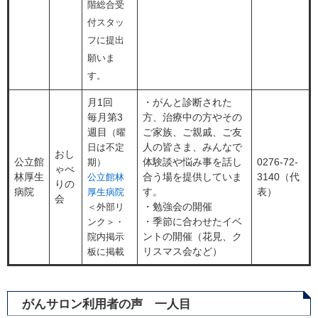
階総合受
付スタッ
フに提出
願いま
す。
月1回
・がんと診断された
毎月第3
方、治療中の方やその
週目
ご家族、ご親戚、ご友
（曜
人の皆さま、みんなで
日は不定
おし
公立館
体験談や悩み事を話し
0276-72-
期）
ゃべ
林厚生
合う場を提供していま
3140（代
公立館林
りの
病院
す。
表）
厚生病院
会
・勉強会の開催
＜外部リ
・季節に合わせたイベ
ンク＞
・
ントの開催（花見、ク
院内掲示
リスマス会など）
板に掲載
がんサロン利用者の声 一人目