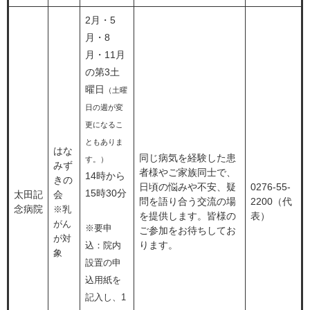
2月・5
月・8
月・11月
の第3土
曜日
（土曜
日の週が変
更になるこ
ともありま
はな
同じ病気を経験した患
す。）
みず
者様やご家族同士で、
14時から
きの
日頃の悩みや不安、疑
0276-55-
15時30分
太田記
会
問を語り合う交流の場
2200（代
念病院
※乳
を提供します。皆様の
表）
がん
※要申
ご参加をお待ちしてお
が対
ります。
込：院内
象
設置の申
込用紙を
記入し、1