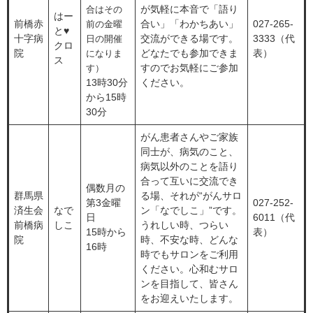
が気軽に本音で「語り
合はその
はー
前橋赤
合い」「わかちあい」
027-265-
前の金曜
と♥
十字病
交流ができる場です。
3333（代
日の開催
クロ
院
どなたでも参加できま
表）
になりま
ス
すのでお気軽にご参加
す）
13時30分
ください。
から15時
30分
がん患者さんやご家族
同士が、病気のこと、
病気以外のことを語り
合って互いに交流でき
偶数月の
群馬県
る場、それが“がんサロ
第3金曜
027-252-
済生会
なで
ン「なでしこ」”です。
日
6011（代
前橋病
しこ
うれしい時、つらい
15時から
表）
院
時、不安な時、どんな
16時
時でもサロンをご利用
ください。心和むサロ
ンを目指して、皆さん
をお迎えいたします。