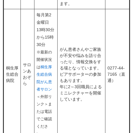
ます。
毎月第2
金曜日
13時30分
から15時
30分
がん患者さんやご家族
※最新の
が不安や悩みを語り合
開催状況
ったり、情報交換をす
サロ
は
桐生厚
桐生厚
る場となっています。
0277-44-
ンあ
生総合
ピアサポーターの参加
7165（直
生総合病
おぞ
病院
もあります。
通）
院がん患
ら
年に2～3回職員による
者サロン
ミニレクチャーを開催
＜外部リ
しています。
ンク＞
ま
たは電話
でご確認
くださ