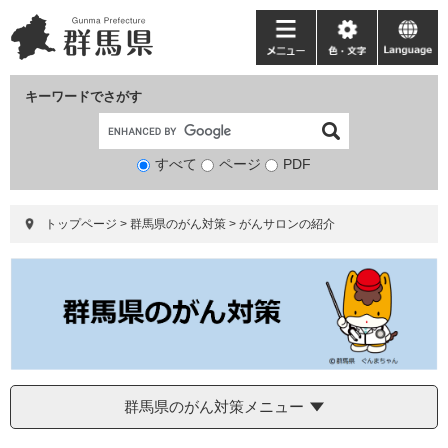
ペ
メ
ー
ニ
メ
色・
language
ジ
ュ
ニ
文
の
ー
ュ
字
キーワードでさがす
先
を
ー
頭
飛
で
ば
すべて
ページ
検
PDF
す。
し
索
て
対
本
トップページ
>
群馬県のがん対策
>
がんサロンの紹介
象
文
へ
群馬県のがん対策メニュー