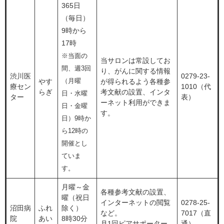
365日
（毎日）
9時から
17時
※当面の
当サロンは常設してお
間、週3回
り、がんに関する情報
渋川医
0279-23-
やす
（月曜
が得られるよう各種参
療セン
1010（代
らぎ
考文献の設置、インタ
日・水曜
ター
表）
ーネット利用ができま
日・金曜
す。
日）9時か
ら12時の
開催とし
ていま
す。
月曜～金
各種参考文献の設置、
曜（祝日
インターネットの閲覧
0278-25-
沼田病
ふれ
除く）
など。
7017（直
院
あい
8時30分
月1回ピアサポーター
通）