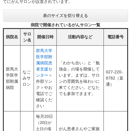
てにがんサロンが設置されています。
表のサイズを切り替える
病院で開催されているがんサロン一覧
サロ
病院名
開催日時
活動内容など
電話番号
ン名
群馬大学
医学部附
属病院患
「わかち合い」と「勉
群馬大
者支援セ
強会」の場を開催して
なご
027-220-
学医学
ンター
＜
います。まずは、サロ
みサ
8782（直
部附属
外部リン
ンの雰囲気を味わいに
ロン
通）
病院
ク＞
やお
来てください。どなた
電話でご
でも参加できます。
確認くだ
さい
毎月20日
（20日が
がん患者さんやご家族
土日の場