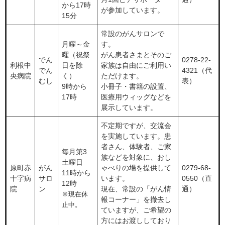
から17時
が参加しています。
15分
常設のがんサロンで
月曜～金
す。
曜（祝祭
がん患者さまとそのご
でん
0278-22-
利根中
日を除
家族は自由にご利用い
でん
4321（代
央病院
く）
ただけます。
むし
表）
9時から
小冊子・書籍の設置、
17時
医療用ウィッグなどを
展示しています。
不定期ですが、交流会
を実施しています。患
者さん、体験者、ご家
毎月第3
族などを対象に、おし
土曜日
原町赤
がん
ゃべりの場を提供して
0279-68-
11時から
十字病
サロ
います。
0550（直
12時
院
ン
現在、常設の「がん情
通）
※現在休
報コーナー」を撤去し
止中。
ていますが、ご希望の
方にはお渡ししており