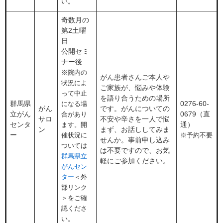
い。
奇数月の
第2土曜
日
公開セミ
ナー後
※院内の
がん患者さんご本人や
状況によ
ご家族が、悩みや体験
って中止
を語り合うための場所
群馬県
0276-60-
になる場
がん
です。がんについての
立がん
0679（直
合があり
サロ
不安や辛さを一人で悩
センタ
通）
ます。開
ン
まず、お話ししてみま
ー
催状況に
※予約不要
せんか。事前申し込み
ついては
は不要ですので、お気
群馬県立
軽にご参加ください。
がんセン
ター
＜外
部リンク
＞
をご確
認くださ
い。