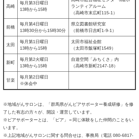
毎月第3日曜日
高崎
ランティアルーム
13時から15時
（高崎市末広町115-1）
毎月第4日曜日
県立図書館研究室
前橋
13時30分から15時30分
（前橋市日吉町1-9-1）
毎月第1日曜日
太田市福祉会館
太田
13時から15時
（太田市飯塚町1549）
毎月第2火曜日
自遊空間「みちくさ」内
新町
13時から15時
（高崎市新町2147-18）
毎月第2日曜日
甘楽
※休会中
※地域がんサロンは、「群馬県がんピアサポーター養成研修」を修
了した有志の方々が、開設・運営しています。
※ピアサポーターとは、「ピア」＝同じ体験をした仲間のことをい
います。
※上記地域がんサロンに関する問合せは、事務局（電話 080-6817-