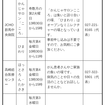
かん
じゃ
奇数月の
「かんじゃサロンここ
サロ
第2火曜
ろ」は集いと語り合い
ン
日
の場、「ひまわり」は
「こ
13時30分
JCHO
オープンなミニレクチ
027-221-
こ
から15時
群馬中
ャーの場となっていま
8165（代
ろ」
央病院
す。
表）
事前申し込みは不要で
毎月第4
すので、お気軽にご参
ひま
金曜日
加ください。
わり
10時30分
から11時
ほっ
がん患者さんやご家族
高崎総
とさ
毎月第4
の集いの場です。
027-322-
合医療
ろ
金曜日
病気のことや日々の生
5901（代
センタ
ん・
13時30分
活のことなどお話しし
表）
ー
たか
から15時
ませんか。
さき
毎月第3
水曜日