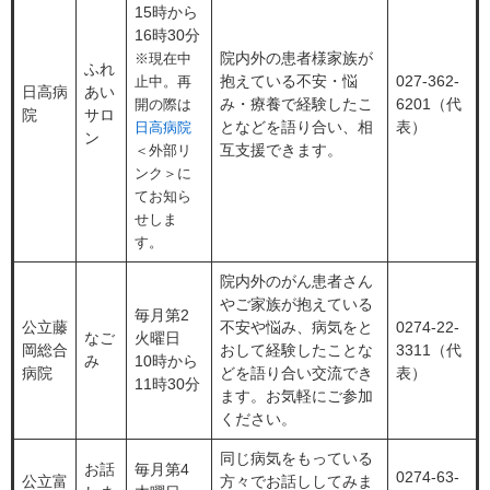
15時から
16時30分
院内外の患者様家族が
※現在中
ふれ
抱えている不安・悩
027-362-
止中。再
日高病
あい
み・療養で経験したこ
6201（代
開の際は
院
サロ
となどを語り合い、相
表）
日高病院
ン
互支援できます。
＜外部リ
ンク＞
に
てお知ら
せしま
す。
院内外のがん患者さん
やご家族が抱えている
毎月第2
公立藤
不安や悩み、病気をと
0274-22-
なご
火曜日
岡総合
おして経験したことな
3311（代
み
10時から
病院
どを語り合い交流でき
表）
11時30分
ます。お気軽にご参加
ください。
同じ病気をもっている
お話
毎月第4
0274-63-
公立富
方々でお話ししてみま