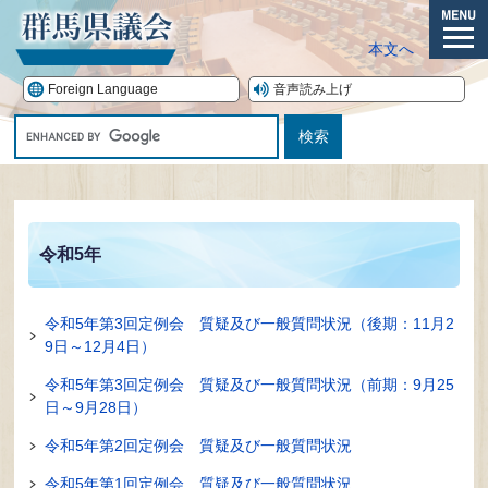
ペ
ー
メ
本文へ
ジ
ニ
の
ュ
Foreign Language
音声読み上げ
先
ー
G
頭
o
で
o
す。
本
g
文
l
e
令和5年
カ
ス
タ
令和5年第3回定例会 質疑及び一般質問状況（後期：11月2
ム
9日～12月4日）
検
索
令和5年第3回定例会 質疑及び一般質問状況（前期：9月25
日～9月28日）
令和5年第2回定例会 質疑及び一般質問状況
令和5年第1回定例会 質疑及び一般質問状況