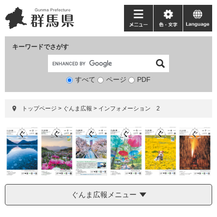
ペ
メ
ー
ニ
メ
色・
language
ジ
ュ
ニ
文
の
ー
ュ
字
キーワードでさがす
先
を
ー
頭
飛
で
ば
すべて
ページ
検
PDF
す。
し
索
て
対
本
トップページ
>
ぐんま広報
>
インフォメーション 2
象
文
へ
ぐんま広報メニュー