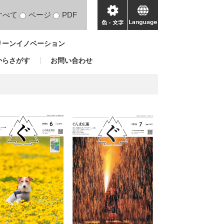
すべて
ページ
PDF
色・
language
文
リーンイノベーション
字
からさがす
お問い合わせ