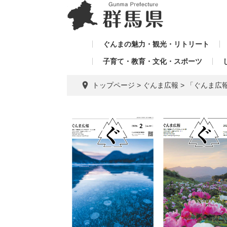
ペ
メ
メ
ー
ニ
ニ
ジ
ュ
ュ
の
ー
ぐんまの魅力・観光・リトリート
ー
先
を
子育て・教育・文化・スポーツ
を
頭
飛
飛
で
ば
トップページ
>
ぐんま広報
>
「ぐんま広報
す。
し
ば
て
し
本
て
文
へ