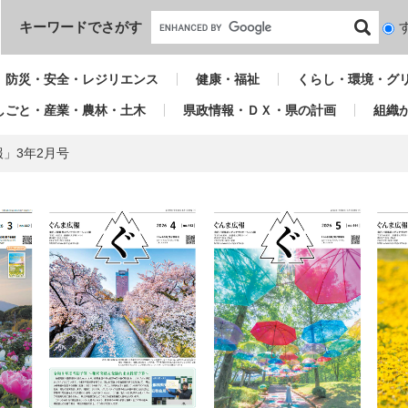
本文へ
キーワードでさがす
検
索
対
防災・安全・レジリエンス
健康・福祉
くらし・環境・グ
象
しごと・産業・農林・土木
県政情報・ＤＸ・県の計画
組織
」3年2月号